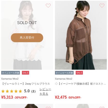
お気に入り
SOLD OUT
再入荷受付
タイムセール対象
SALE
タイムセール対象
SALE
Samansa Mos2
Samansa Mos2
【ヴェールラミー】2wayフリルブラウス
◇【イージーケア/接触冷感】裾ドロストシャツ
レビュー
5.0
（2）
を見る
¥5,313
¥2,475
-30%OFF-
-50%OFF-
お気に入り