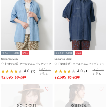
タイムセール対象
SALE
タイムセール対象
SALE
Samansa Mos2
Samansa Mos2
◇【接触冷感】クールデニムビッグシャツ
◇【接触冷感】クールデニムビッグシャツ
レビュー
レビュー
4.0
4.0
（1）
（1）
を見る
を見る
¥2,695
¥2,695
-50%OFF-
-50%OFF-
お気に入り
SOLD OUT
SOLD OUT