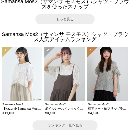
Samansa Mos2（サマンサ モスモス）/シャツ・ブラウ
スを使ったスナップ
もっと見る
Samansa Mos2（サマンサ モスモス）シャツ・ブラウ
ス人気アイテムランキング
1
2
3
Samansa Mos2
Samansa Mos2
Samansa Mos2
【kazumi×Samansa Mos2】レースフリルブラウス
ボイルレースピンタックブラウス
柄アソート袖フリルブラウス
￥11,000
￥6,930
￥4,950
ランキング一覧を見る