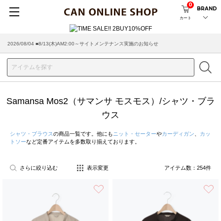
0
BRAND
カート
2026/08/04 ■8/13(木)AM2:00～サイトメンテナンス実施のお知らせ
2026/07/29 ■【お知らせ】ヤマト運輸の配送遅延・停止について
Samansa Mos2（サマンサ モスモス）/シャツ・ブラ
ウス
シャツ・ブラウス
の商品一覧です。他にも
ニット・セーター
や
カーディガン
、
カッ
トソー
など定番アイテムを多数取り揃えております。
さらに絞り込む
表示変更
アイテム数：
254
件
お気に入り