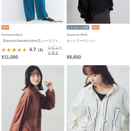
NEW
タイムセール対象
NEW
Samansa Mos2
Samansa Mos2
【kazumi×Samansa Mos2】レースフリルブラウス
カットワークシャツ
レビュー
4.7
（3）
を見る
¥11,000
¥6,600
お気に入り