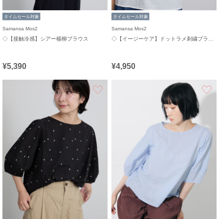
タイムセール対象
タイムセール対象
Samansa Mos2
Samansa Mos2
◇【接触冷感】シアー楊柳ブラウス
◇【イージーケア】ドットラメ刺繍ブラウス
¥5,390
¥4,950
お気に入り