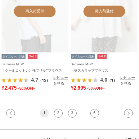
再入荷受付
再入荷受付
タイムセール対象
SALE
タイムセール対象
SALE
Samansa Mos2
Samansa Mos2
【クールコットン】袖フリルTブラウス
◇裾スカラップブラウス
レビュー
レビュー
4.7
4.0
（15）
（1）
を見る
を見る
¥2,475
¥2,695
-50%OFF-
-50%OFF-
1
2
3
…
6