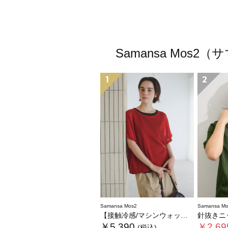
Samansa Mo
1
2
Samansa Mos2
Samansa Mo
【接触冷感/マシンウォッシャブル】インナーセット半袖ニット
針抜きニ
￥5,390
￥2,69
(税込)