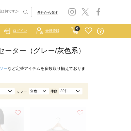
条件から探す
0
ログイン
会員登録
ト・セーター（グレー/灰色系）
ソー
など定番アイテムを多数取り揃えておりま
全色
80件
カラー
件数
お気に入り
お気に入り