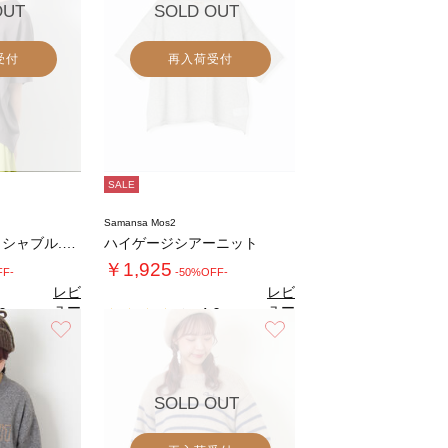
OUT
SOLD OUT
受付
再入荷受付
SALE
Samansa Mos2
◇【マシンウォッシャブル.接触冷感】麻タッチ…
ハイゲージシアーニット
￥1,925
FF-
-50%OFF-
レビ
レビ
ュー
ュー
0
4.0
（1）
（3）
を見
を見
お気に入り
お気に入り
る
る
SOLD OUT