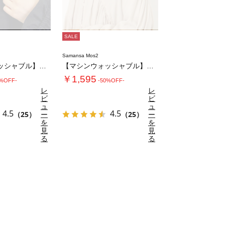
SALE
Samansa Mos2
【マシンウォッシャブル】リブフリルタートルネ…
【マシンウォッシャブル】リブフリルタートルネ…
￥1,595
0%OFF-
-50%OFF-
レ
レ
ビ
ビ
ュ
ュ
4.5
4.5
（25）
ー
（25）
ー
を
を
見
見
る
る