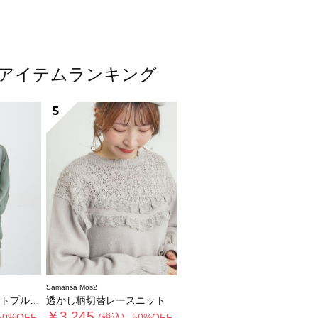
人気アイテムランキング
5
Samansa Mos2
オーバー
透かし柄切替レースニット
￥3,245
50%OFF-
(税込)
-50%OFF-