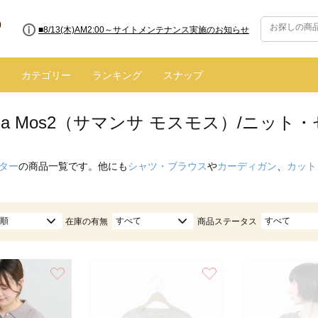
■8/13(木)AM2:00～サイトメンテナンス実施のお知らせ
カテゴリー
ランキング
スナップ
nsa Mos2（サマンサ モスモス）/ニッ
ター
の商品一覧です。他にも
シャツ・ブラウス
や
カーディガン
、
カット
順
すべて
すべて
在庫の有無
商品ステータス
お気に入り
お気に入り