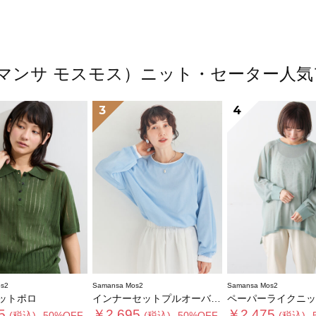
s2（サマンサ モスモス）ニット・セーター
3
4
s2
Samansa Mos2
Samansa Mos2
ットポロ
インナーセットプルオーバーニット
ペーパーライクニットプル
5
￥2,695
￥2,475
(税込)
-50%OFF-
(税込)
-50%OFF-
(税込)
-