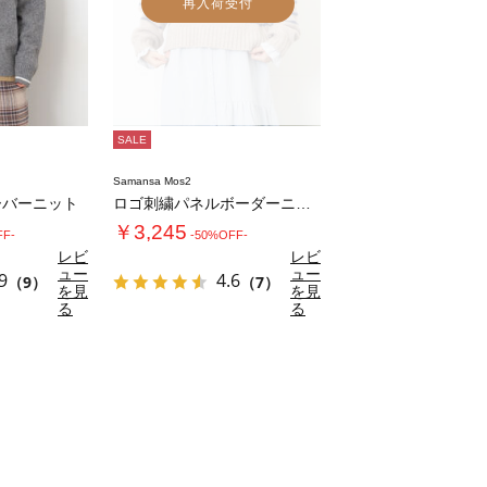
再入荷受付
SALE
Samansa Mos2
ーバーニット
ロゴ刺繍パネルボーダーニット
￥3,245
FF-
-50%OFF-
レビ
レビ
ュー
ュー
9
4.6
（9）
（7）
を見
を見
る
る