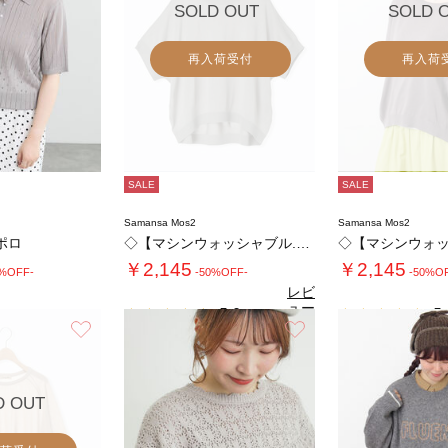
SOLD OUT
SOLD 
再入荷受付
再入荷
SALE
SALE
Samansa Mos2
Samansa Mos2
ポロ
◇【マシンウォッシャブル.接触冷感】麻タッチ…
￥2,145
￥2,145
0%OFF-
-50%OFF-
-50%O
レビ
ュー
5.0
5.
（1）
を見
お気に入り
お気に入り
る
D OUT