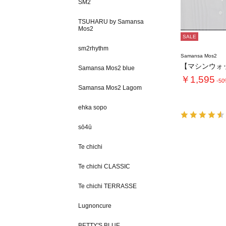
SM2
TSUHARU by Samansa
Mos2
SALE
sm2rhythm
Samansa Mos2
Samansa Mos2 blue
￥1,595
-5
Samansa Mos2 Lagom
ehka sopo
sō4ū
Te chichi
Te chichi CLASSIC
Te chichi TERRASSE
Lugnoncure
BETTY'S BLUE