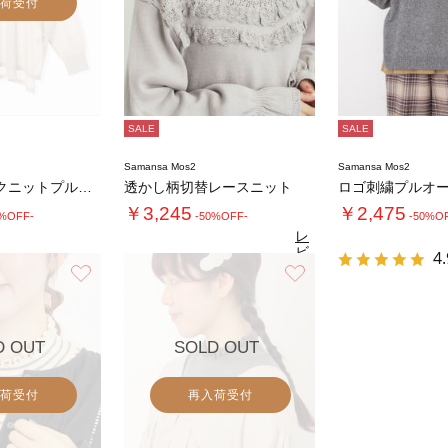
荷受付
SALE
SALE
Samansa Mos2
Samansa Mos2
ペーパーライクニットプルオーバー
透かし柄切替レースニット
ロゴ刺繍プルオ
￥3,245
￥2,475
0%OFF-
-50%OFF-
-50%O
レ
ビ
4.
ュ
お気に入り
お気に入り
4.6
（13）
ー
を
見
る
D OUT
SOLD OUT
荷受付
再入荷受付