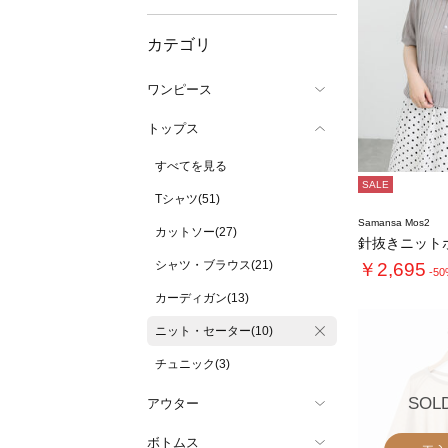
カテゴリ
ワンピース
トップス
すべてを見る
SALE
Tシャツ(51)
Samansa Mos2
カットソー(27)
針抜きニット
シャツ・ブラウス(21)
￥2,695
-5
カーディガン(13)
ニット・セーター(10)
チュニック(3)
SOL
アウター
ボトムス