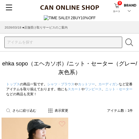
0
BRAND
カート
2026/03/18 ■店舗受け取りサービスのご案内
ehka sopo（エヘカソポ）/ニット・セーター（グレー/
灰色系）
トップス
の商品一覧です。
シャツ・ブラウス
や
カットソー
、
カーディガン
など定番
アイテムを取り揃えております。他にも
スカート
や
ワンピース
、
ニット・セーター
などの商品も充実！
さらに絞り込む
表示変更
アイテム数：
1
件
お気に入り