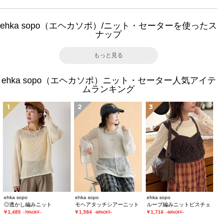
ehka sopo（エヘカソポ）/ニット・セーターを使ったス
ナップ
もっと見る
ehka sopo（エヘカソポ）ニット・セーター人気アイテ
ムランキング
1
2
3
ehka sopo
ehka sopo
ehka sopo
◎透かし編みニット
モヘアタッチシアーニット
ループ編みニットビスチェ
￥1,485
￥1,584
￥1,716
-70%OFF-
-60%OFF-
-60%OFF-