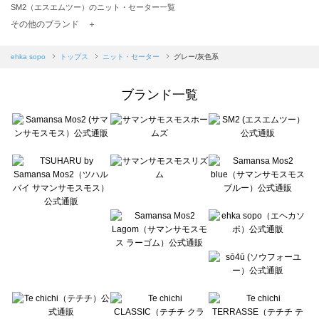
SM2（エスエムツー）のニット・セーター一覧
TSUHARU by Samansa Mos2（ツハルバイサマンサモスモス）のニット・セーター一覧
その他のブランド ＋
sm2rhythm（サマンサモスモス リズム）のニット・セーター一覧
Samansa Mos2 blue（サマンサモスモス ブルー）のニット・セーター一覧
ehka sopo
トップス
ニット・セーター
グレー/灰色系
Samansa Mos2 Lagom（サマンサモスモス ラーゴム）のニット・セーター一覧
ehka sopo（エヘカソポ）のニット・セーター一覧
ブランド一覧
sō4ū（ソウフォーユー）のニット・セーター一覧
Te chichi（テチチ）のニット・セーター一覧
Te chichi CLASSIC（テチチ クラシック）のニット・セーター一覧
Te chichi TERRASSE（テチチ テラス）のニット・セーター一覧
Lugnoncure（ルノンキュール）のニット・セーター一覧
BETTY'S BLUE（べティーズブルー）のニット・セーター一覧
Wpc.（ワールドパーティー）のニット・セーター一覧