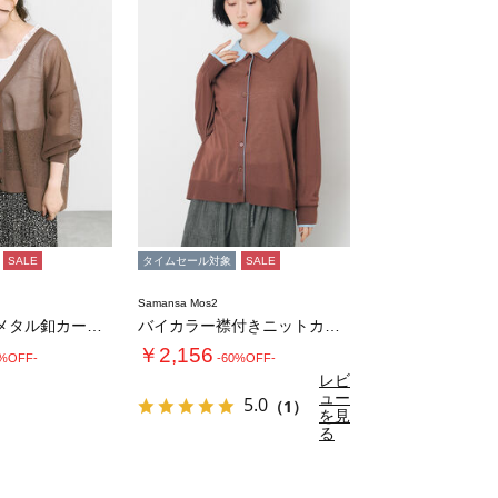
SALE
タイムセール対象
SALE
Samansa Mos2
メッシュ編みメタル釦カーディガン
バイカラー襟付きニットカーディガン
￥2,156
0%OFF-
-60%OFF-
レビ
ュー
5.0
（1）
を見
る