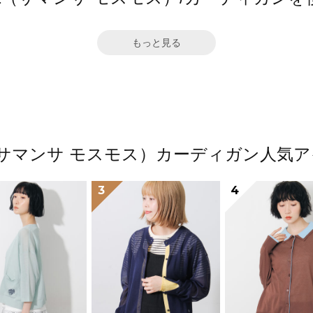
もっと見る
os2（サマンサ モスモス）カーディガン人
3
4