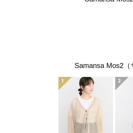
Samansa M
1
2