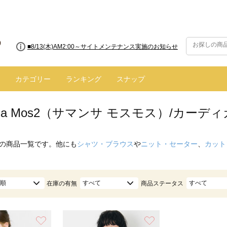
■8/13(木)AM2:00～サイトメンテナンス実施のお知らせ
カテゴリー
ランキング
スナップ
nsa Mos2（サマンサ モスモス）/カー
の商品一覧です。他にも
シャツ・ブラウス
や
ニット・セーター
、
カット
順
すべて
すべて
在庫の有無
商品ステータス
お気に入り
お気に入り