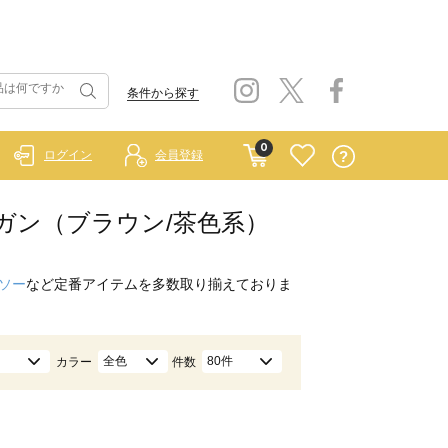
条件から探す
0
ログイン
会員登録
ディガン（ブラウン/茶色系）
ソー
など定番アイテムを多数取り揃えておりま
全色
80件
カラー
件数