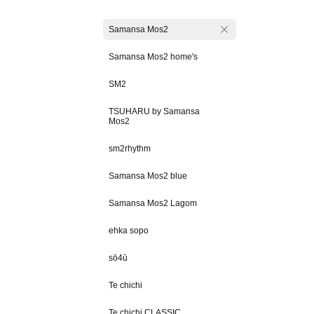
Samansa Mos2
Samansa Mos2 home's
SM2
TSUHARU by Samansa
Mos2
sm2rhythm
Samansa Mos2 blue
Samansa Mos2 Lagom
ehka sopo
sō4ū
Te chichi
Te chichi CLASSIC