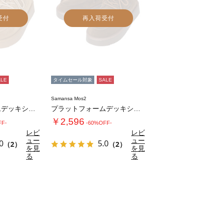
受付
再入荷受付
ALE
タイムセール対象
SALE
Samansa Mos2
プラットフォームデッキシューズ
プラットフォームデッキシューズ
￥2,596
FF-
-60%OFF-
レビ
レビ
ュー
ュー
0
5.0
（2）
（2）
を見
を見
る
る