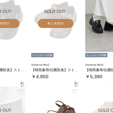
D OUT
SOLD OUT
荷受付
再入荷受付
タイムセール対象
タイムセール対象
Samansa Mos2
Samansa Mos2
【晴雨兼用/抗菌防臭】ストラップシューズ
【晴雨兼用/抗菌防臭】ストラップシューズ
￥4,950
￥5,390
レ
レ
ビ
ビ
4.
ュ
ュ
お気に入り
お気に入り
4.8
4.8
（15）
ー
（15）
ー
を
を
見
見
る
る
D OUT
SOLD 