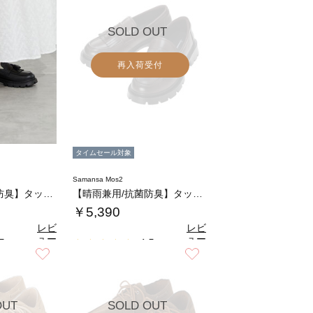
SOLD OUT
再入荷受付
タイムセール対象
Samansa Mos2
【晴雨兼用/抗菌防臭】タッセルローファー
【晴雨兼用/抗菌防臭】タッセルローファー
￥5,390
レビ
レビ
ュー
ュー
5
4.5
（2）
（2）
を見
を見
お気に入り
お気に入り
る
る
OUT
SOLD OUT