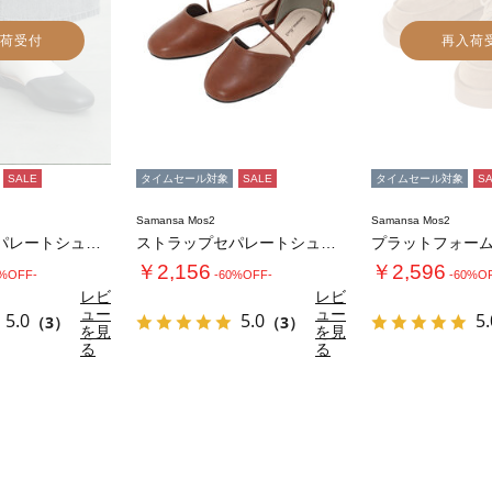
荷受付
再入荷
SALE
タイムセール対象
SALE
タイムセール対象
S
Samansa Mos2
Samansa Mos2
ストラップセパレートシューズ
ストラップセパレートシューズ
￥2,156
￥2,596
0%OFF-
-60%OFF-
-60%O
レビ
レビ
ュー
ュー
5.0
5.0
5.
（3）
（3）
を見
を見
る
る