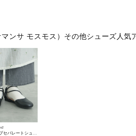
os2（サマンサ モスモス）その他シューズ人
s2
セパレートシューズ