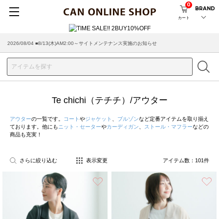
0
BRAND
カート
2026/08/04 ■8/13(木)AM2:00～サイトメンテナンス実施のお知らせ
2026/07/29 ■【お知らせ】ヤマト運輸の配送遅延・停止について
Te chichi（テチチ）/アウター
アウター
の一覧です。
コート
や
ジャケット
、
ブルゾン
など定番アイテムを取り揃え
ております。他にも
ニット・セーター
や
カーディガン
、
ストール・マフラー
などの
商品も充実！
さらに絞り込む
表示変更
アイテム数：
101
件
お気に入り