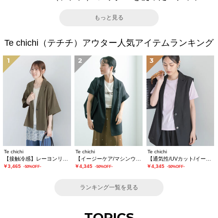
もっと見る
Te chichi（テチチ）アウター人気アイテムランキング
1
2
3
Te chichi
Te chichi
Te chichi
【接触冷感】レーヨンリネンジャケット(セットアップ可)
【イージーケア/マシンウォッシャブル】メッシュフレンチスリーブジャケット
【通気性/UVカット/イージーケア】麻混プリペラジレ(セットアップ可)
￥3,465
￥4,345
￥4,345
-50%OFF-
-50%OFF-
-50%OFF-
ランキング一覧を見る
TOPICS