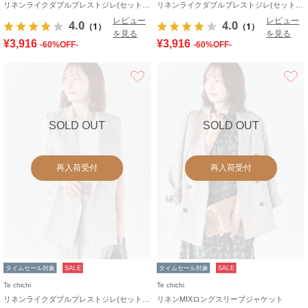
リネンライクダブルブレストジレ(セットアップ可)
リネンライクダブルブレストジレ(セットアップ可)
レビュー
レビュー
4.0
4.0
（1）
（1）
を見る
を見る
¥3,916
¥3,916
-60%OFF-
-60%OFF-
お気に入り
SOLD OUT
SOLD OUT
再入荷受付
再入荷受付
タイムセール対象
SALE
タイムセール対象
SALE
Te chichi
Te chichi
リネンライクダブルブレストジレ(セットアップ可)
リネンMIXロングスリーブジャケット