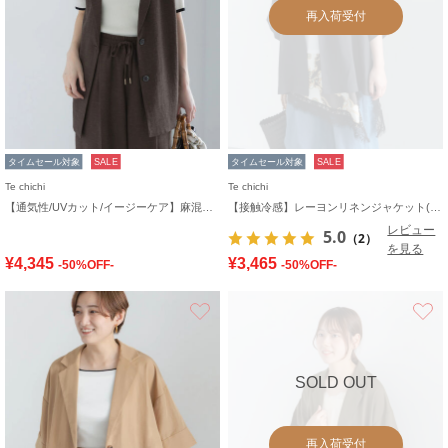
再入荷受付
タイムセール対象
SALE
タイムセール対象
SALE
Te chichi
Te chichi
【通気性/UVカット/イージーケア】麻混プリペラジレ(セットアップ可)
【接触冷感】レーヨンリネンジャケット(セットアップ可)
レビュー
5.0
（2）
を見る
¥4,345
¥3,465
-50%OFF-
-50%OFF-
お気に入り
SOLD OUT
再入荷受付