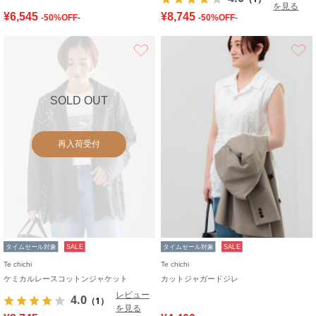
を見る
¥6,545
¥8,745
-50%OFF-
-50%OFF-
お気に入り
SOLD OUT
再入荷受付
タイムセール対象
SALE
タイムセール対象
SALE
Te chichi
Te chichi
ケミカルレースコットンジャケット
カットジャガードジレ
レビュー
4.0
（1）
を見る