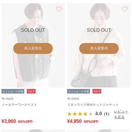
お気に入り
SOLD OUT
SOLD OUT
再入荷受付
再入荷受付
タイムセール対象
SALE
タイムセール対象
SALE
Te chichi
Te chichi
ノーカラーワークベスト
リネンライクWポケットジャケット
レビュー
4.0
（1）
を見る
¥3,960
¥4,950
-60%OFF-
-50%OFF-