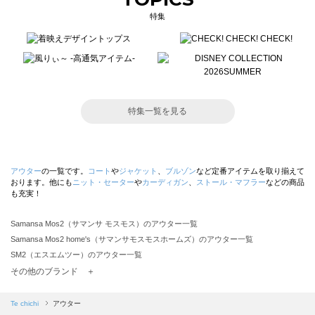
特集
特集一覧を見る
アウター
の一覧です。
コート
や
ジャケット
、
ブルゾン
など定番アイテムを取り揃えて
おります。他にも
ニット・セーター
や
カーディガン
、
ストール・マフラー
などの商品
も充実！
Samansa Mos2（サマンサ モスモス）のアウター一覧
Samansa Mos2 home's（サマンサモスモスホームズ）のアウター一覧
SM2（エスエムツー）のアウター一覧
TSUHARU by Samansa Mos2（ツハルバイサマンサモスモス）のアウター一覧
その他のブランド ＋
sm2rhythm（サマンサモスモス リズム）のアウター一覧
Samansa Mos2 blue（サマンサモスモス ブルー）のアウター一覧
Te chichi
アウター