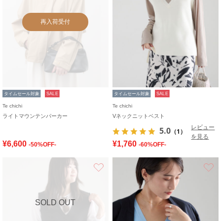
再入荷受付
タイムセール対象
SALE
タイムセール対象
SALE
Te chichi
Te chichi
ライトマウンテンパーカー
Vネックニットベスト
レビュー
5.0
（1）
を見る
¥6,600
¥1,760
-50%OFF-
-60%OFF-
お気に入り
SOLD OUT