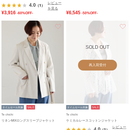
レビュー
4.0
（1）
を見る
¥3,916
¥6,545
-60%OFF-
-50%OFF-
お気に入り
SOLD OUT
再入荷受付
タイムセール対象
SALE
タイムセール対象
SALE
Te chichi
Te chichi
リネンMIXロングスリーブジャケット
ケミカルレースコットンジャケット
レビュー
4.0
（1）