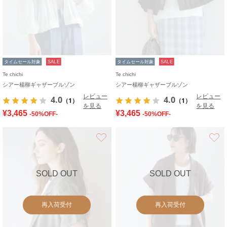
タイムセール対象
SALE
タイムセール対象
SALE
Te chichi
Te chichi
シアー楊柳ギャザーブルゾン
シアー楊柳ギャザーブルゾン
レビュー
レビュー
4.0
4.0
（1）
（1）
を見る
を見る
¥3,465
¥3,465
-50%OFF-
-50%OFF-
お気に入り
SOLD OUT
SOLD OUT
再入荷受付
再入荷受付