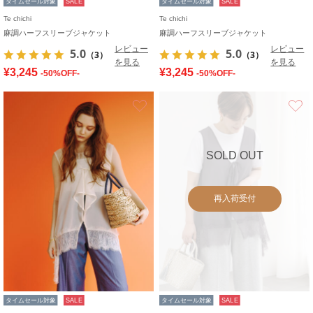
タイムセール対象
SALE
タイムセール対象
SALE
Te chichi
Te chichi
麻調ハーフスリーブジャケット
麻調ハーフスリーブジャケット
レビュー
レビュー
5.0
5.0
（3）
（3）
を見る
を見る
¥3,245
¥3,245
-50%OFF-
-50%OFF-
お気に入り
SOLD OUT
再入荷受付
タイムセール対象
SALE
タイムセール対象
SALE