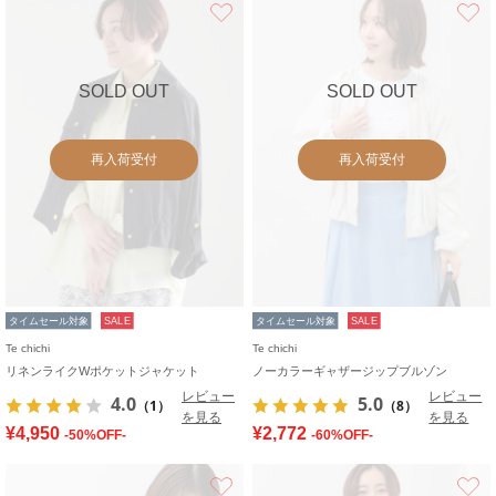
お気に入り
SOLD OUT
SOLD OUT
再入荷受付
再入荷受付
タイムセール対象
SALE
タイムセール対象
SALE
Te chichi
Te chichi
リネンライクWポケットジャケット
ノーカラーギャザージップブルゾン
レビュー
レビュー
4.0
5.0
（1）
（8）
を見る
を見る
¥4,950
¥2,772
-50%OFF-
-60%OFF-
お気に入り