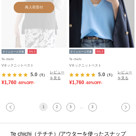
再入荷受付
タイムセール対象
SALE
タイムセール対象
SALE
Te chichi
Te chichi
Vネックニットベスト
Vネックニットベスト
レビュー
レビュー
5.0
5.0
（1）
（1）
を見る
を見る
¥1,760
¥1,760
-60%OFF-
-60%OFF-
1
2
3
…
3
Te chichi（テチチ）/アウターを使ったスナップ