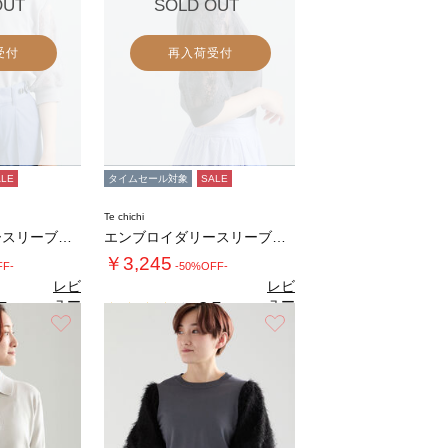
OUT
SOLD OUT
受付
再入荷受付
ALE
タイムセール対象
SALE
Te chichi
エンブロイダリースリーブニット
エンブロイダリースリーブニット
￥3,245
FF-
-50%OFF-
レビ
レビ
ュー
ュー
7
3.7
（3）
（3）
を見
を見
お気に入り
お気に入り
る
る