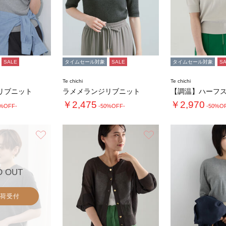
SALE
タイムセール対象
SALE
タイムセール対象
S
Te chichi
Te chichi
リブニット
ラメメランジリブニット
￥2,475
￥2,970
0%OFF-
-50%OFF-
-50%O
お気に入り
お気に入り
D OUT
荷受付