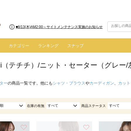
■8/13(木)AM2:00～サイトメンテナンス実施のお知らせ
カテゴリー
ランキング
スナップ
hichi（テチチ）/ニット・セーター（グレー
ター
の商品一覧です。他にも
シャツ・ブラウス
や
カーディガン
、
カット
順
すべて
すべて
在庫の有無
商品ステータス
お気に入り
お気に入り