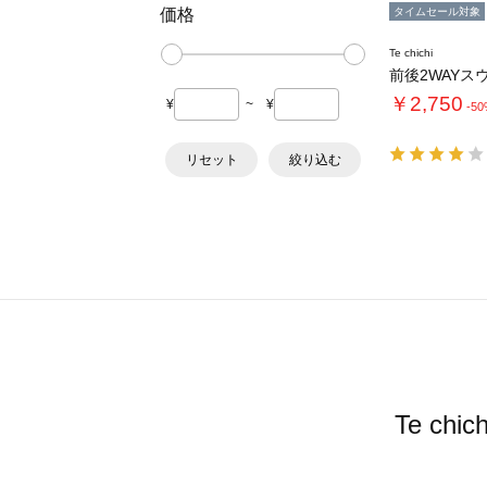
価格
タイムセール対象
Te chichi
￥2,750
¥
~
¥
-5
リセット
絞り込む
Te c