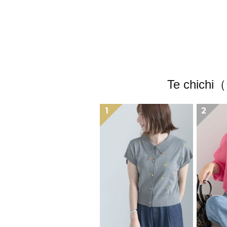
Te ch
1
2