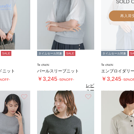
SOLD 
再入荷
SALE
タイムセール対象
SALE
タイムセール対象
S
Te chichi
Te chichi
ドニット
パールスリーブニット
￥3,245
￥3,245
0%OFF-
-50%OFF-
-50%O
レビ
ュー
5.0
3.
（1）
を見
お気に入り
お気に入り
る