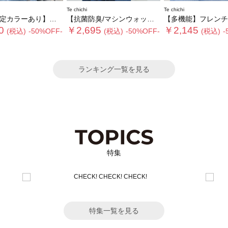
Te chichi
Te chichi
ペーパータッチヤーン2wayメッシュニット
【抗菌防臭/マシンウォッシャブル】Vネックドルマンニット
【多機能】フレンチスリーブニット《2026 SUMMER 
0
￥2,695
￥2,145
(税込)
-50%OFF-
(税込)
-50%OFF-
(税込)
-
ランキング一覧を見る
特集
特集一覧を見る