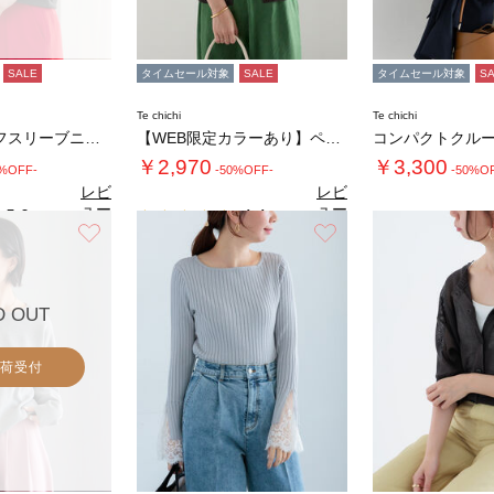
SALE
タイムセール対象
SALE
タイムセール対象
S
Te chichi
Te chichi
14G天竺ハーフスリーブニットプルオーバー
【WEB限定カラーあり】ペーパータッチヤーン…
￥2,970
￥3,300
0%OFF-
-50%OFF-
-50%O
レビ
レビ
ュー
ュー
5.0
4.4
（1）
（8）
を見
を見
お気に入り
お気に入り
る
る
D OUT
荷受付