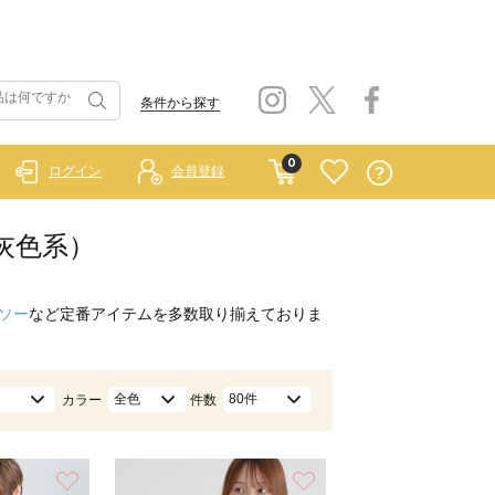
条件から探す
0
ログイン
会員登録
/灰色系）
ソー
など定番アイテムを多数取り揃えておりま
全色
80件
カラー
件数
お気に入り
お気に入り