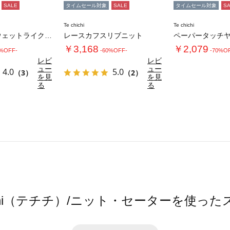
SALE
タイムセール対象
SALE
タイムセール対象
S
Te chichi
Te chichi
前後2WAYスウェットライクニット
レースカフスリブニット
￥3,168
￥2,079
0%OFF-
-60%OFF-
-70%O
レビ
レビ
ュー
ュー
4.0
5.0
（3）
（2）
を見
を見
る
る
hichi（テチチ）/ニット・セーターを使っ