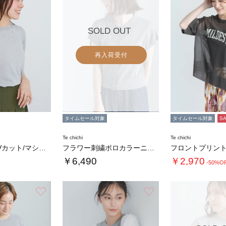
SOLD OUT
再入荷受付
タイムセール対象
タイムセール対象
S
Te chichi
Te chichi
【接触冷感/UVカット/マシンウォッシャブル…
フラワー刺繍ポロカラーニット
￥6,490
￥2,970
-50%O
お気に入り
お気に入り