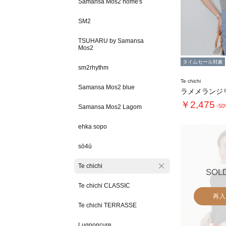
Samansa Mos2 home's
SM2
TSUHARU by Samansa
Mos2
タイムセール対象
sm2rhythm
Te chichi
Samansa Mos2 blue
ラメメランジ
￥2,475
-5
Samansa Mos2 Lagom
ehka sopo
sō4ū
Te chichi
SOL
Te chichi CLASSIC
再入
Te chichi TERRASSE
Lugnoncure