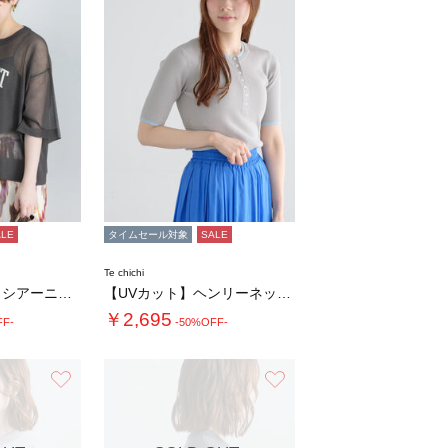
ALE
タイムセール対象
SALE
Te chichi
フロントプリントシアーニット
【UVカット】ヘンリーネック5分袖配色リブニ…
￥2,695
FF-
-50%OFF-
お気に入り
お気に入り