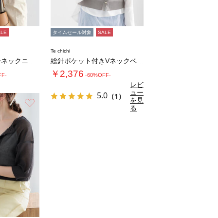
ALE
タイムセール対象
SALE
Te chichi
コンパクトクルーネックニット【AOYAMA …
総針ポケット付きVネックベスト《2026 s…
￥2,376
FF-
-60%OFF-
レビ
ュー
5.0
（1）
を見
お気に入り
る