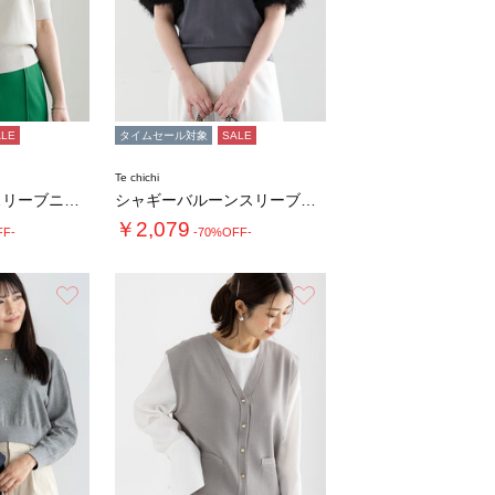
ALE
タイムセール対象
SALE
Te chichi
【調温】ハーフスリーブニットポロ
シャギーバルーンスリーブニット
￥2,079
FF-
-70%OFF-
お気に入り
お気に入り