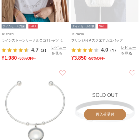
タイムセール対象
SALE
タイムセール対象
SALE
Te chichi
Te chichi
ラインストーンサークルロゴTシャツ《新色追加》
フリンジ付きスクエアカゴバッグ
レビュー
レビュー
4.7
4.0
（3）
（1）
を見る
を見る
¥1,980
¥3,850
-50%OFF-
-50%OFF-
お気に入り
SOLD OUT
再入荷受付