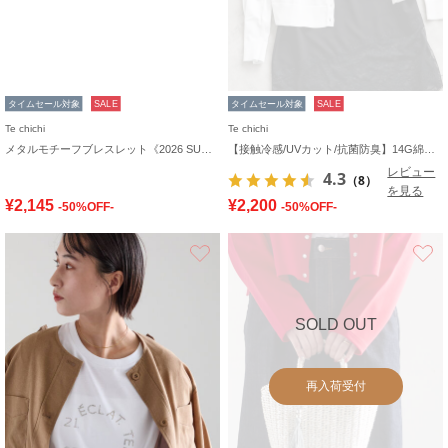
タイムセール対象
SALE
タイムセール対象
SALE
Te chichi
Te chichi
メタルモチーフブレスレット《2026 SUMMER LOOK item》
【接触冷感/UVカット/抗菌防臭】14G綿ポリクルーカーディガン《新色追加》
レビュー
4.3
（8）
を見る
¥2,145
¥2,200
-50%OFF-
-50%OFF-
お気に入り
SOLD OUT
再入荷受付