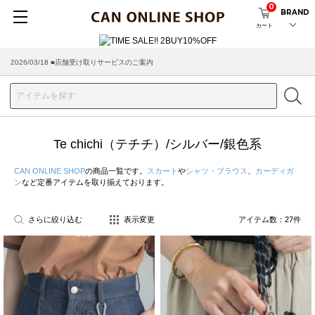
0
BRAND
カート
2026/03/18 ■店舗受け取りサービスのご案内
Te chichi（テチチ）/シルバー/銀色系
CAN ONLINE SHOP
の商品一覧です。
スカート
や
シャツ・ブラウス
、
カーディガ
ン
など定番アイテムを取り揃えております。
さらに絞り込む
表示変更
アイテム数：
27
件
お気に入り