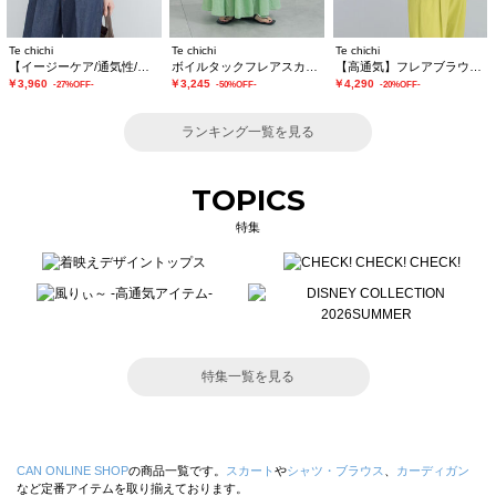
Te chichi
Te chichi
Te chichi
【イージーケア/通気性/マシンウォッシャブル】チェックドロストシャツ
ボイルタックフレアスカート(セットアップ可)
【高通気】フレアブラウス（セットアップ可）
￥3,960
￥3,245
￥4,290
-27%OFF-
-50%OFF-
-20%OFF-
ランキング一覧を見る
TOPICS
特集
特集一覧を見る
CAN ONLINE SHOP
の商品一覧です。
スカート
や
シャツ・ブラウス
、
カーディガン
など定番アイテムを取り揃えております。