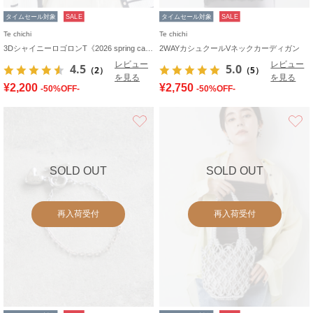
タイムセール対象
SALE
タイムセール対象
SALE
Te chichi
Te chichi
3DシャイニーロゴロンT《2026 spring catalog item》
2WAYカシュクールVネックカーディガン
レビュー
レビュー
4.5
5.0
（2）
（5）
を見る
を見る
¥2,200
¥2,750
-50%OFF-
-50%OFF-
お気に入り
SOLD OUT
SOLD OUT
再入荷受付
再入荷受付