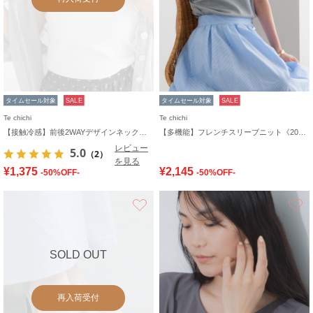
タイムセール対象
SALE
タイムセール対象
SALE
Te chichi
Te chichi
【接触冷感】前後2WAYデザインネックタンクトップ
【多機能】フレンチスリーブニット《2026 SUMMER LOOK item》
レビュー
5.0
（2）
を見る
¥1,375
¥2,145
-50%OFF-
-50%OFF-
お気に入り
SOLD OUT
再入荷受付