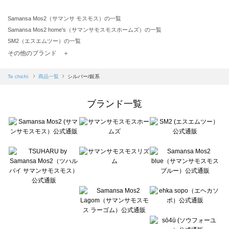
Samansa Mos2（サマンサ モスモス）の一覧
Samansa Mos2 home's（サマンサモスモスホームズ）の一覧
SM2（エスエムツー）の一覧
TSUHARU by Samansa Mos2（ツハルバイサマンサモスモス）の一覧
その他のブランド ＋
sm2rhythm（サマンサモスモス リズム）の一覧
Samansa Mos2 blue（サマンサモスモス ブルー）の一覧
Te chichi
商品一覧
シルバー/銀系
Samansa Mos2 Lagom（サマンサモスモス ラーゴム）の一覧
ehka sopo（エヘカソポ）の一覧
ブランド一覧
sō4ū（ソウフォーユー）の一覧
Te chichi（テチチ）の一覧
Te chichi CLASSIC（テチチ クラシック）の一覧
Te chichi TERRASSE（テチチ テラス）の一覧
Lugnoncure（ルノンキュール）の一覧
BETTY'S BLUE（べティーズブルー）の一覧
Wpc.（ワールドパーティー）の一覧