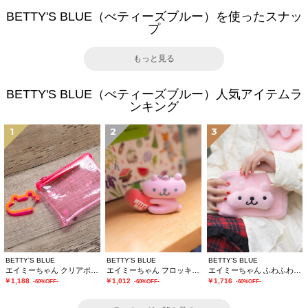
BETTY'S BLUE（べティーズブルー）を使ったスナッ
プ
もっと見る
BETTY'S BLUE（べティーズブルー）人気アイテムラ
ンキング
1
2
3
BETTY'S BLUE
BETTY'S BLUE
BETTY'S BLUE
エイミーちゃん クリアポーチ
エイミーちゃん フロッキーチャーム
エイミーちゃん ふわふわショルダーバッグ
￥1,188
￥1,012
￥1,716
-60%OFF-
-60%OFF-
-60%OFF-