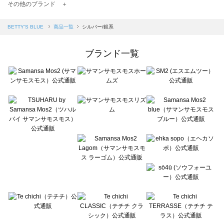
TSUHARU by Samansa Mos2（ツハルバイサマンサモスモス）の一覧
その他のブランド ＋
sm2rhythm（サマンサモスモス リズム）の一覧
Samansa Mos2 blue（サマンサモスモス ブルー）の一覧
BETTY'S BLUE
商品一覧
シルバー/銀系
Samansa Mos2 Lagom（サマンサモスモス ラーゴム）の一覧
ehka sopo（エヘカソポ）の一覧
ブランド一覧
sō4ū（ソウフォーユー）の一覧
Te chichi（テチチ）の一覧
Te chichi CLASSIC（テチチ クラシック）の一覧
Te chichi TERRASSE（テチチ テラス）の一覧
Lugnoncure（ルノンキュール）の一覧
BETTY'S BLUE（べティーズブルー）の一覧
Wpc.（ワールドパーティー）の一覧