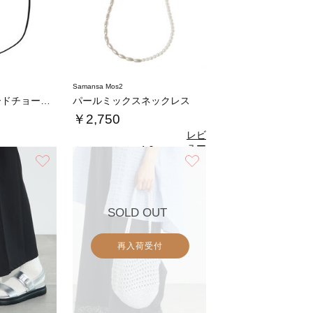
Samansa Mos2
レザーライクコードチョーカー
パールミックスネックレス
￥2,750
レビ
ュー
4.0
（1）
を見
お気に入り
お気に入り
る
SOLD OUT
再入荷受付