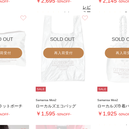
￥2,695
￥2,145
0%OFF-
-50%OFF-
-50%O
レビ
ュー
4.4
5.
（5）
を見
お気に入り
お気に入り
る
D OUT
SOLD OUT
SOLD 
荷受付
再入荷受付
再入荷
SALE
SALE
Samansa Mos2
Samansa Mos2
ラットポーチ
ローカルズエコバッグ
ローカルズ巾着
￥1,595
￥1,925
0%OFF-
-50%OFF-
-50%O
4.