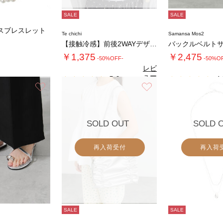
SALE
SALE
スブレスレット
Te chichi
Samansa Mos2
【接触冷感】前後2WAYデザインネックタンク…
バックルベルト
￥1,375
￥2,475
-50%OFF-
-50%O
レビ
ュー
5.0
4.
（2）
を見
お気に入り
お気に入り
る
SOLD OUT
SOLD 
再入荷受付
再入荷
SALE
SALE