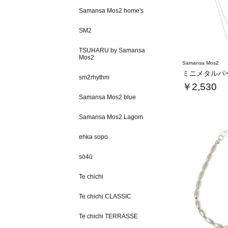
Samansa Mos2 home's
SM2
TSUHARU by Samansa
Mos2
Samansa Mos2
sm2rhythm
￥2,530
Samansa Mos2 blue
Samansa Mos2 Lagom
ehka sopo
sō4ū
Te chichi
Te chichi CLASSIC
Te chichi TERRASSE