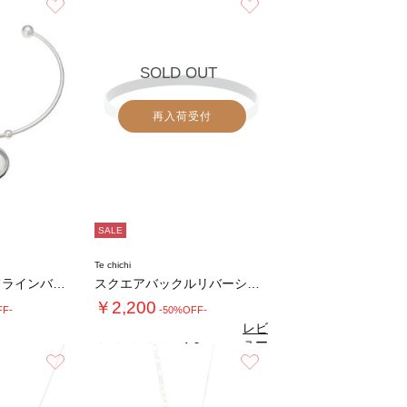
を見
を見
お気に入り
お気に入り
る
る
SOLD OUT
再入荷受付
SALE
Te chichi
サークルモチーフラインバングル
スクエアバックルリバーシブルベルト
￥2,200
FF-
-50%OFF-
レビ
ュー
4.0
（1）
を見
お気に入り
お気に入り
る