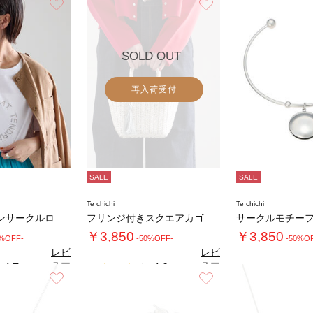
お気に入り
お気に入り
SOLD OUT
再入荷受付
SALE
SALE
Te chichi
Te chichi
ラインストーンサークルロゴTシャツ《新色追加…
フリンジ付きスクエアカゴバッグ
￥3,850
￥3,850
0%OFF-
-50%OFF-
-50%O
レビ
レビ
ュー
ュー
4.7
4.0
（3）
（1）
を見
を見
お気に入り
お気に入り
る
る