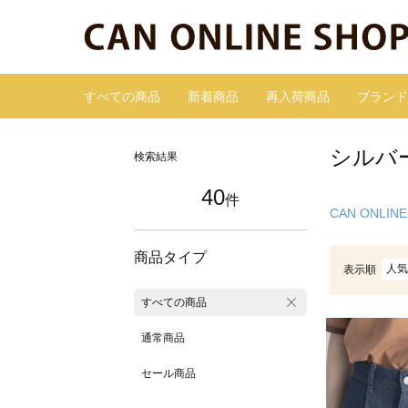
すべての商品
新着商品
再入荷商品
ブランド
シルバ
検索結果
40
件
CAN ONLINE
商品タイプ
人気
表示順
すべての商品
通常商品
セール商品