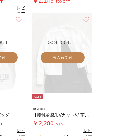
￥2,145
FF-
-50%OFF-
レビ
ュー
0
（1）
を見
お気に入り
お気に入り
る
OUT
SOLD OUT
受付
再入荷受付
SALE
Te chichi
バッグ
【接触冷感/UVカット/抗菌防臭】14G綿ポ…
￥2,200
FF-
-50%OFF-
レビ
レビ
ュー
ュー
0
4.3
（2）
（8）