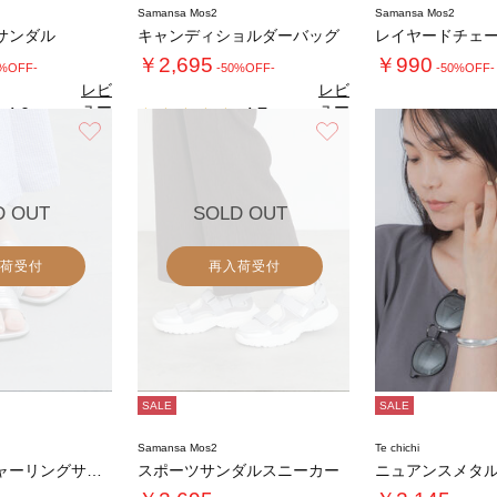
Samansa Mos2
Samansa Mos2
サンダル
キャンディショルダーバッグ
￥2,695
￥990
0%OFF-
-50%OFF-
-50%OFF-
レビ
レビ
ュー
ュー
4.0
4.7
（1）
（3）
を見
を見
お気に入り
お気に入り
る
る
D OUT
SOLD OUT
荷受付
再入荷受付
SALE
SALE
Samansa Mos2
Te chichi
メタリックシャーリングサンダル《2026 S…
スポーツサンダルスニーカー