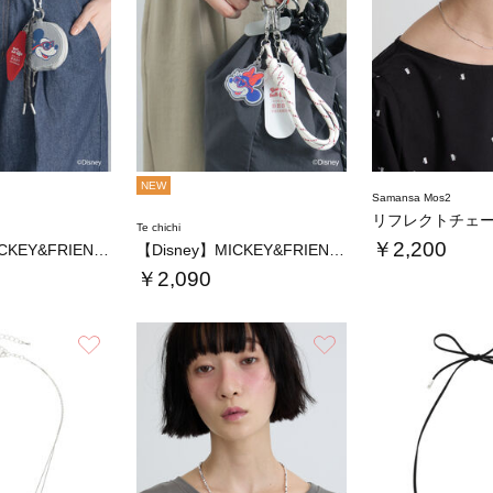
NEW
Samansa Mos2
Te chichi
￥2,200
【Disney】MICKEY&FRIENDS…
【Disney】MICKEY&FRIENDS…
￥2,090
お気に入り
お気に入り