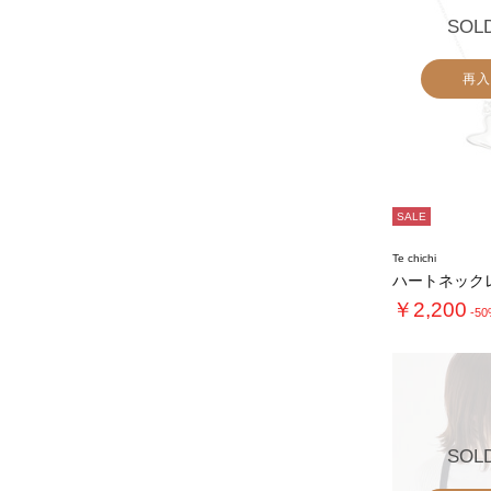
SOL
再入
SALE
Te chichi
ハートネック
￥2,200
-5
SOL