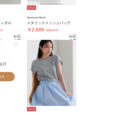
SALE
Samansa Mos2
サンダル
メタリックメッシュバッグ
￥2,695
FF-
-50%OFF-
レビ
レビ
ュー
ュー
3
4.0
（3）
（2）
を見
を見
お気に入り
お気に入り
る
る
OUT
受付
SALE