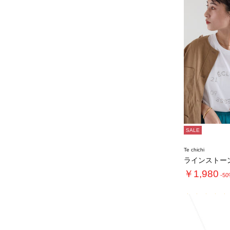
SALE
Te chichi
￥1,980
-5