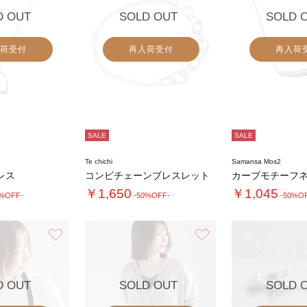
D OUT
SOLD OUT
SOLD 
荷受付
再入荷受付
再入荷
SALE
SALE
Te chichi
Samansa Mos2
レス
コンビチェーンブレスレット
カーブモチーフ
￥1,650
￥1,045
0%OFF-
-50%OFF-
-50%O
お気に入り
お気に入り
D OUT
SOLD OUT
SOLD 