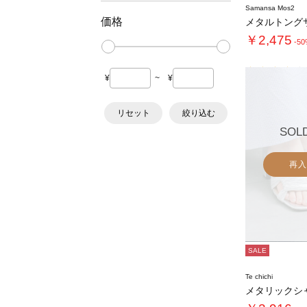
Samansa Mos2
価格
メタルトング
￥2,475
-5
¥
~
¥
リセット
絞り込む
SOL
再入
SALE
Te chichi