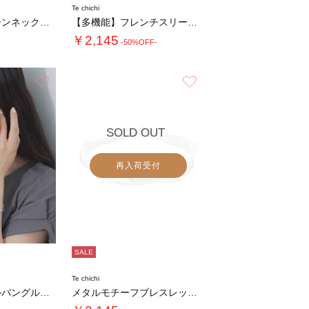
Te chichi
レイヤードチェーンネックレス
【多機能】フレンチスリーブニット《2026 …
￥2,145
-50%OFF-
お気に入り
お気に入り
SOLD OUT
再入荷受付
SALE
Te chichi
ニュアンスメタルバングル《2026 SUMM…
メタルモチーフブレスレット《2026 SUM…