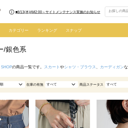
■8/13(木)AM2:00～サイトメンテナンス実施のお知らせ
■【お知らせ】ヤマト運輸の配送遅延・停止について
カテゴリー
ランキング
スナップ
ー/銀色系
 SHOP
の商品一覧です。
スカート
や
シャツ・ブラウス
、
カーディガン
な
順
すべて
すべて
在庫の有無
商品ステータス
お気に入り
お気に入り