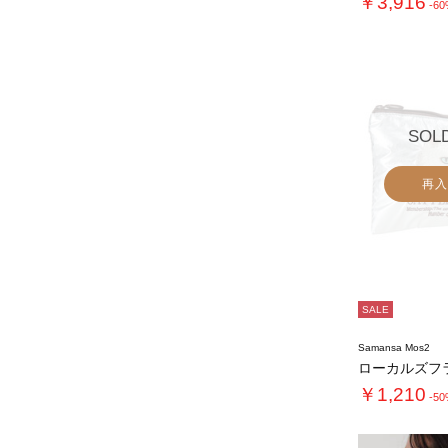
￥3,916
-6
SOL
再入
SALE
Samansa Mos2
ローカルズフ
￥1,210
-5