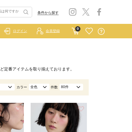
条件から探す
0
ログイン
会員登録
ど定番アイテムを取り揃えております。
全色
80件
カラー
件数
お気に入り
お気に入り