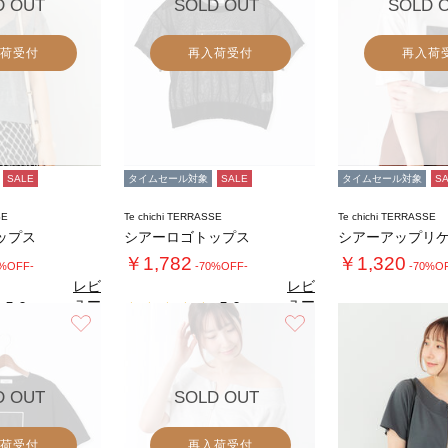
D OUT
SOLD OUT
SOLD 
荷受付
再入荷受付
再入荷
SALE
タイムセール対象
SALE
タイムセール対象
S
SE
Te chichi TERRASSE
Te chichi TERRASSE
ップス
シアーロゴトップス
シアーアップリケ
￥1,782
￥1,320
0%OFF-
-70%OFF-
-70%O
レビ
レビ
ュー
ュー
5.0
5.0
（1）
（1）
を見
を見
お気に入り
お気に入り
る
る
D OUT
SOLD OUT
荷受付
再入荷受付