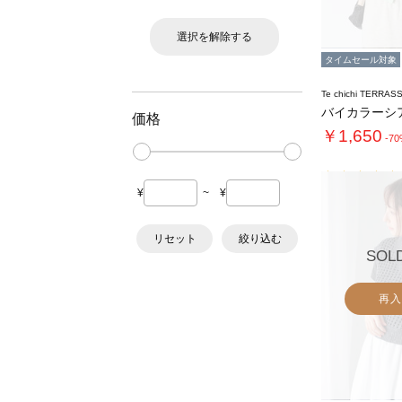
選択を解除する
タイムセール対象
Te chichi TERRAS
価格
￥1,650
-7
¥
~
¥
リセット
絞り込む
SOL
再入