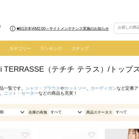
■8/13(木)AM2:00～サイトメンテナンス実施のお知らせ
カテゴリー
ランキング
スナップ
ichi TERRASSE（テチチ テラス）/トップ
品一覧です。
シャツ・ブラウス
や
カットソー
、
カーディガン
など定番ア
、
ニット・セーター
などの商品も充実！
順
すべて
すべて
在庫の有無
商品ステータス
お気に入り
お気に入り