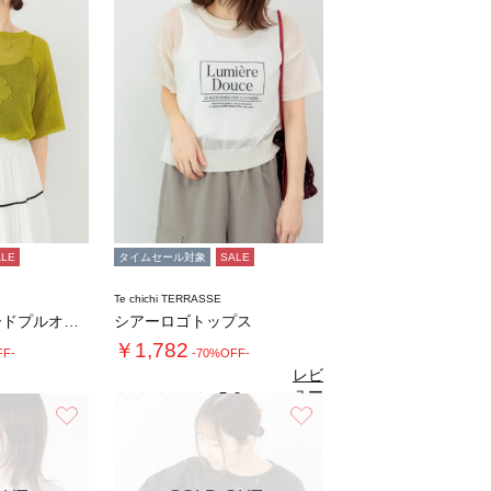
ALE
タイムセール対象
SALE
Te chichi TERRASSE
メッシュジャガードプルオーバーニット
シアーロゴトップス
￥1,782
FF-
-70%OFF-
レビ
ュー
5.0
（1）
を見
お気に入り
お気に入り
る