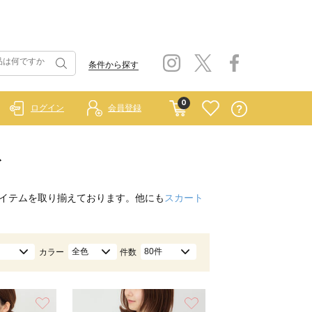
条件から探す
0
ログイン
会員登録
ス
イテムを取り揃えております。他にも
スカート
全色
80件
カラー
件数
お気に入り
お気に入り