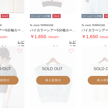
SALE
タイムセール対象
SALE
タイムセール対象
S
SE
Te chichi TERRASSE
Te chichi TERRASSE
バイカラーシアー5分袖カーディガン
バイカラーシアー5分袖カーディガン
￥1,650
￥1,650
0%OFF-
-70%OFF-
-70%O
レビ
レビ
ュー
ュー
5.0
5.0
5.
（1）
（1）
を見
を見
お気に入り
お気に入り
る
る
D OUT
SOLD OUT
SOLD 
荷受付
再入荷受付
再入荷