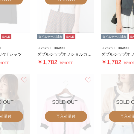
SALE
タイムセール対象
SALE
タイムセール対象
S
SE
Te chichi TERRASSE
Te chichi TERRASSE
リケTシャツ
ダブルジップオフショルカットトップス
￥1,782
￥1,782
0%OFF-
-70%OFF-
-70%O
お気に入り
お気に入り
D OUT
SOLD OUT
SOLD 
荷受付
再入荷受付
再入荷