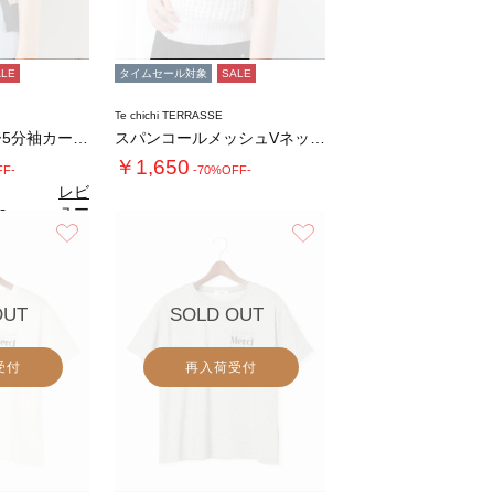
ALE
タイムセール対象
SALE
Te chichi TERRASSE
バイカラーシアー5分袖カーディガン
スパンコールメッシュVネックベスト
￥1,650
FF-
-70%OFF-
レビ
ュー
0
（1）
を見
お気に入り
お気に入り
る
OUT
SOLD OUT
受付
再入荷受付