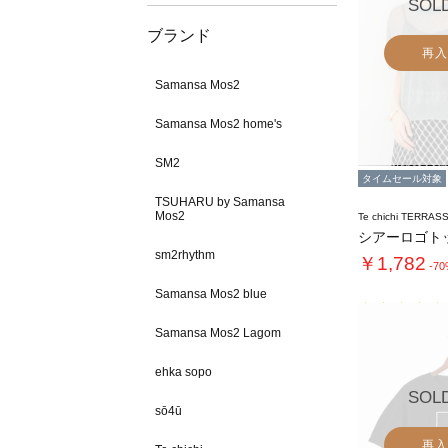
SOL
ブランド
再入
Samansa Mos2
Samansa Mos2 home's
SM2
タイムセール対象
TSUHARU by Samansa
Mos2
Te chichi TERRAS
シアーロゴト
sm2rhythm
￥1,782
-7
Samansa Mos2 blue
Samansa Mos2 Lagom
ehka sopo
SOL
sō4ū
再入