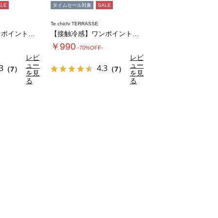
ALE
タイムセール対象
SALE
Te chichi TERRASSE
【接触冷感】ワンポイントロゴTシャツ
【接触冷感】ワンポイントロゴTシャツ
￥990
-70%OFF-
レビ
レビ
ュー
ュー
3
4.3
（7）
（7）
を見
を見
る
る