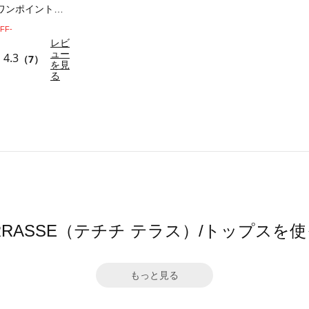
【接触冷感】ワンポイントロゴTシャツ
FF-
レビ
ュー
4.3
（7）
を見
る
hi TERRASSE（テチチ テラス）/トップス
もっと見る