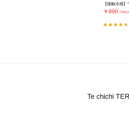
￥990
-70%O
Te chic