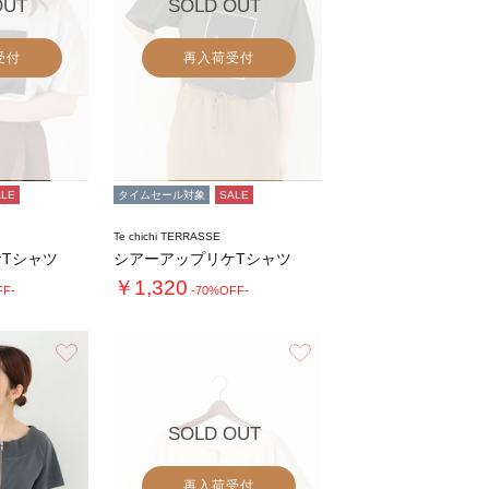
OUT
SOLD OUT
受付
再入荷受付
ALE
タイムセール対象
SALE
Te chichi TERRASSE
Tシャツ
シアーアップリケTシャツ
￥1,320
FF-
-70%OFF-
お気に入り
お気に入り
SOLD OUT
再入荷受付