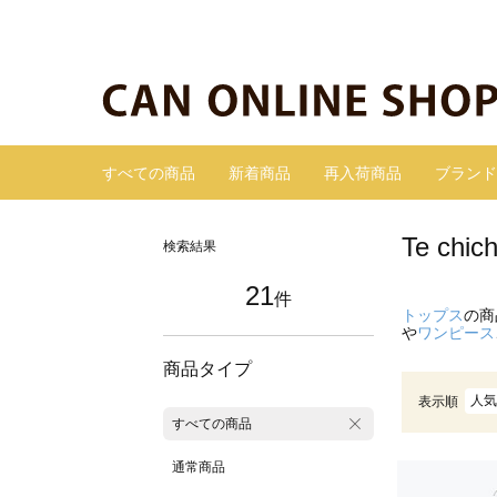
すべての商品
新着商品
再入荷商品
ブランド
Te ch
検索結果
21
件
トップス
の商
や
ワンピース
商品タイプ
人気
表示順
すべての商品
通常商品