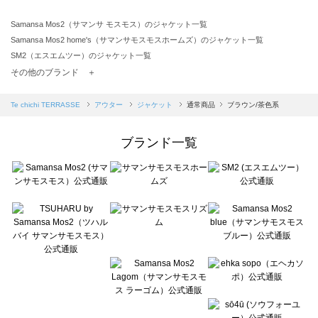
Samansa Mos2（サマンサ モスモス）のジャケット一覧
Samansa Mos2 home's（サマンサモスモスホームズ）のジャケット一覧
SM2（エスエムツー）のジャケット一覧
TSUHARU by Samansa Mos2（ツハルバイサマンサモスモス）のジャケット一覧
その他のブランド ＋
sm2rhythm（サマンサモスモス リズム）のジャケット一覧
Samansa Mos2 blue（サマンサモスモス ブルー）のジャケット一覧
Te chichi TERRASSE
アウター
ジャケット
通常商品
ブラウン/茶色系
Samansa Mos2 Lagom（サマンサモスモス ラーゴム）のジャケット一覧
ehka sopo（エヘカソポ）のジャケット一覧
ブランド一覧
sō4ū（ソウフォーユー）のジャケット一覧
Te chichi（テチチ）のジャケット一覧
Te chichi CLASSIC（テチチ クラシック）のジャケット一覧
Te chichi TERRASSE（テチチ テラス）のジャケット一覧
Lugnoncure（ルノンキュール）のジャケット一覧
BETTY'S BLUE（べティーズブルー）のジャケット一覧
Wpc.（ワールドパーティー）のジャケット一覧