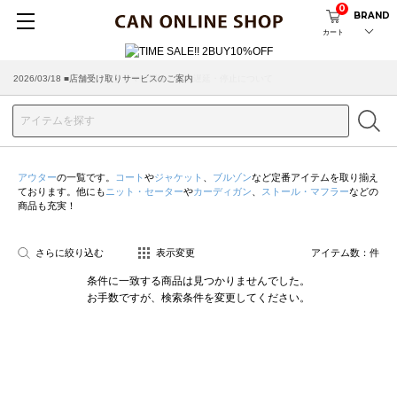
0
BRAND
カート
2026/07/29 ■【お知らせ】ヤマト運輸の配送遅延・停止について
2026/03/18 ■店舗受け取りサービスのご案内
アウター
の一覧です。
コート
や
ジャケット
、
ブルゾン
など定番アイテムを取り揃え
ております。他にも
ニット・セーター
や
カーディガン
、
ストール・マフラー
などの
商品も充実！
さらに絞り込む
表示変更
アイテム数：
件
条件に一致する商品は見つかりませんでした。
お手数ですが、検索条件を変更してください。