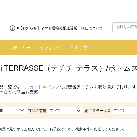
■8/13(木)AM2:00～サイトメンテナンス実施のお知らせ
■【お知らせ】ヤマト運輸の配送遅延・停止について
カテゴリー
ランキング
スナップ
hichi TERRASSE（テチチ テラス）/ボ
品一覧です。
スカート
や
パンツ
など定番アイテムを取り揃えております
ー
などの商品も充実！
順
すべて
すべて
在庫の有無
商品ステータス
商品は見つかりませんでした。お手数ですが、検索条件を変更してください。