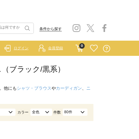
条件から探す
0
ログイン
会員登録
トムス（ブラック/黒系）
。他にも
シャツ・ブラウス
や
カーディガン
、
ニ
全色
80件
カラー
件数