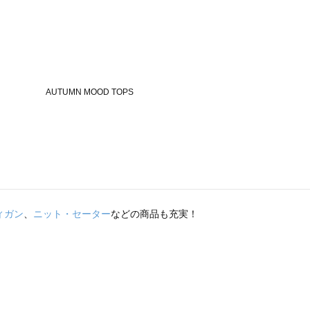
ィガン
、
ニット・セーター
などの商品も充実！