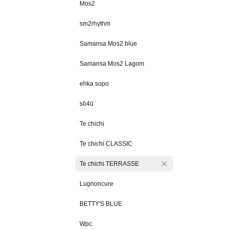
Mos2
sm2rhythm
Samansa Mos2 blue
Samansa Mos2 Lagom
ehka sopo
sō4ū
Te chichi
Te chichi CLASSIC
Te chichi TERRASSE
Lugnoncure
BETTY'S BLUE
Wpc.