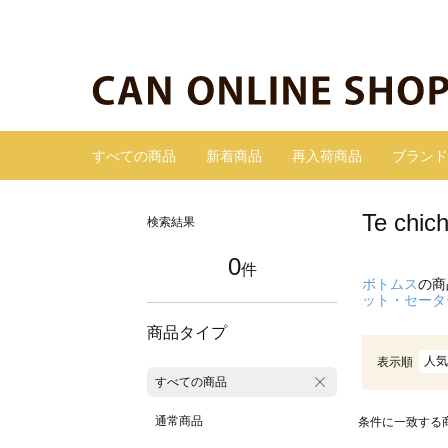
すべての商品
新着商品
再入荷商品
ブランド
Te c
検索結果
0
件
ボトムス
の商
ット・セータ
商品タイプ
人気
表示順
すべての商品
通常商品
条件に一致する