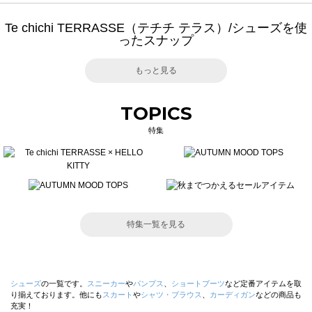
Te chichi TERRASSE（テチチ テラス）/シューズを使
ったスナップ
もっと見る
TOPICS
特集
特集一覧を見る
シューズ
の一覧です。
スニーカー
や
パンプス
、
ショートブーツ
など定番アイテムを取
り揃えております。他にも
スカート
や
シャツ・ブラウス
、
カーディガン
などの商品も
充実！