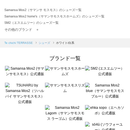
Samansa Mos2（サマンサ モスモス）のシューズ一覧
Samansa Mos2 home's（サマンサモスモスホームズ）のシューズ一覧
SM2（エスエムツー）のシューズ一覧
TSUHARU by Samansa Mos2（ツハルバイサマンサモスモス）のシューズ一覧
その他のブランド ＋
sm2rhythm（サマンサモスモス リズム）のシューズ一覧
Samansa Mos2 blue（サマンサモスモス ブルー）のシューズ一覧
Te chichi TERRASSE
シューズ
ホワイト/白系
Samansa Mos2 Lagom（サマンサモスモス ラーゴム）のシューズ一覧
ehka sopo（エヘカソポ）のシューズ一覧
ブランド一覧
sō4ū（ソウフォーユー）のシューズ一覧
Te chichi（テチチ）のシューズ一覧
Te chichi CLASSIC（テチチ クラシック）のシューズ一覧
Te chichi TERRASSE（テチチ テラス）のシューズ一覧
Lugnoncure（ルノンキュール）のシューズ一覧
BETTY'S BLUE（べティーズブルー）のシューズ一覧
Wpc.（ワールドパーティー）のシューズ一覧