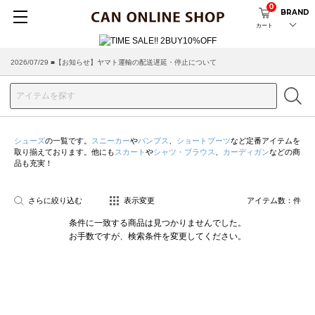
0
BRAND
カート
2026/07/29 ■【お知らせ】ヤマト運輸の配送遅延・停止について
シューズ
の一覧です。
スニーカー
や
パンプス
、
ショートブーツ
など定番アイテムを
取り揃えております。他にも
スカート
や
シャツ・ブラウス
、
カーディガン
などの商
品も充実！
さらに絞り込む
表示変更
アイテム数：
件
条件に一致する商品は見つかりませんでした。
お手数ですが、検索条件を変更してください。