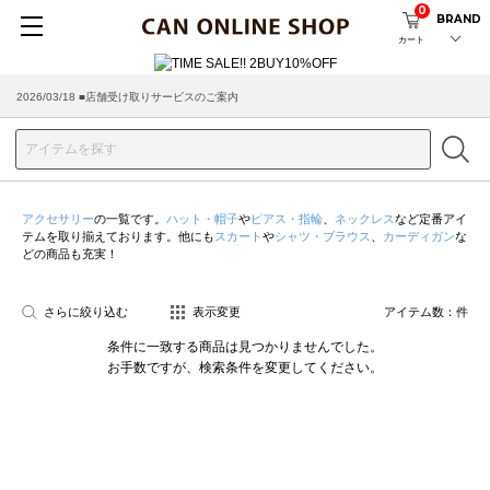
0
BRAND
カート
2026/03/18 ■店舗受け取りサービスのご案内
アクセサリー
の一覧です。
ハット・帽子
や
ピアス・指輪
、
ネックレス
など定番アイ
テムを取り揃えております。他にも
スカート
や
シャツ・ブラウス
、
カーディガン
な
どの商品も充実！
さらに絞り込む
表示変更
アイテム数：
件
条件に一致する商品は見つかりませんでした。
お手数ですが、検索条件を変更してください。