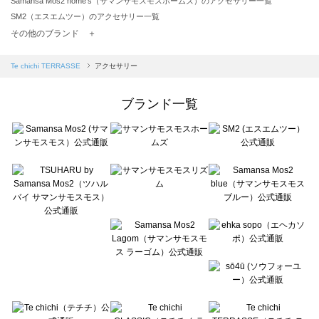
Samansa Mos2 home's（サマンサモスモスホームズ）のアクセサリー一覧
SM2（エスエムツー）のアクセサリー一覧
TSUHARU by Samansa Mos2（ツハルバイサマンサモスモス）のアクセサリー一覧
その他のブランド ＋
sm2rhythm（サマンサモスモス リズム）のアクセサリー一覧
Samansa Mos2 blue（サマンサモスモス ブルー）のアクセサリー一覧
Te chichi TERRASSE
アクセサリー
Samansa Mos2 Lagom（サマンサモスモス ラーゴム）のアクセサリー一覧
ehka sopo（エヘカソポ）のアクセサリー一覧
ブランド一覧
sō4ū（ソウフォーユー）のアクセサリー一覧
Te chichi（テチチ）のアクセサリー一覧
Te chichi CLASSIC（テチチ クラシック）のアクセサリー一覧
Te chichi TERRASSE（テチチ テラス）のアクセサリー一覧
Lugnoncure（ルノンキュール）のアクセサリー一覧
BETTY'S BLUE（べティーズブルー）のアクセサリー一覧
Wpc.（ワールドパーティー）のアクセサリー一覧