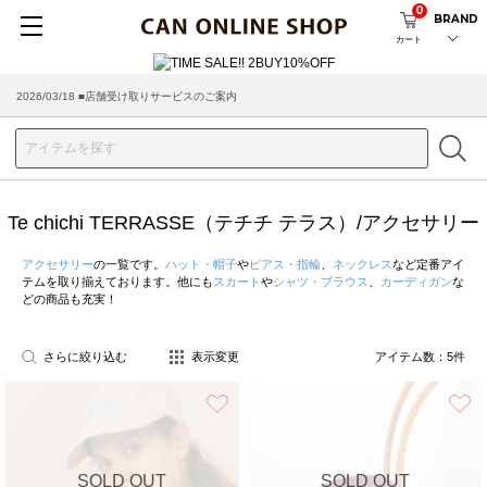
0
BRAND
カート
2026/03/18 ■店舗受け取りサービスのご案内
Te chichi TERRASSE（テチチ テラス）/アクセサリー
アクセサリー
の一覧です。
ハット・帽子
や
ピアス・指輪
、
ネックレス
など定番アイ
テムを取り揃えております。他にも
スカート
や
シャツ・ブラウス
、
カーディガン
な
どの商品も充実！
さらに絞り込む
表示変更
アイテム数：
5
件
お気に入り
SOLD OUT
SOLD OUT