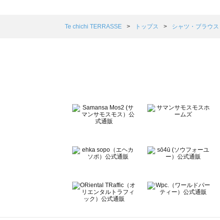
sm2rhythm（サマンサモスモス リズム）のシャツ・ブラ
Samansa Mos2 blue（サマンサモスモス ブルー）の
Samansa Mos2 Lagom（サマンサモスモス ラーゴム
Te chichi TERRASSE
トップス
シャツ・ブラウ
ehka sopo（エヘカソポ）のシャツ・ブラウス一覧
sō4ū（ソウフォーユー）のシャツ・ブラウス一覧
Te chichi（テチチ）のシャツ・ブラウス一覧
Te chichi CLASSIC（テチチ クラシック）のシャツ・ブ
Te chichi TERRASSE（テチチ テラス）のシャツ・ブラ
Lugnoncure（ルノンキュール）のシャツ・ブラウス一覧
BETTY'S BLUE（べティーズブルー）のシャツ・ブラウス
Wpc.（ワールドパーティー）のシャツ・ブラウス一覧