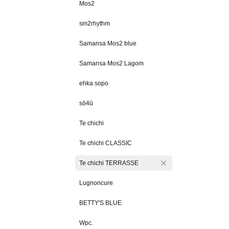
Mos2
sm2rhythm
Samansa Mos2 blue
Samansa Mos2 Lagom
ehka sopo
sō4ū
Te chichi
Te chichi CLASSIC
Te chichi TERRASSE
Lugnoncure
BETTY'S BLUE
Wpc.