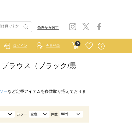
条件から探す
0
ログイン
会員登録
シャツ・ブラウス（ブラック/黒
ソー
など定番アイテムを多数取り揃えておりま
全色
80件
カラー
件数