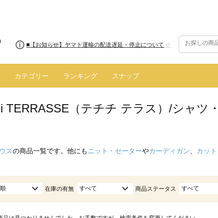
■8/13(木)AM2:00～サイトメンテナンス実施のお知らせ
■【お知らせ】ヤマト運輸の配送遅延・停止について
カテゴリー
ランキング
スナップ
hichi TERRASSE（テチチ テラス）/
ウス
の商品一覧です。他にも
ニット・セーター
や
カーディガン
、
カット
順
すべて
すべて
在庫の有無
商品ステータス