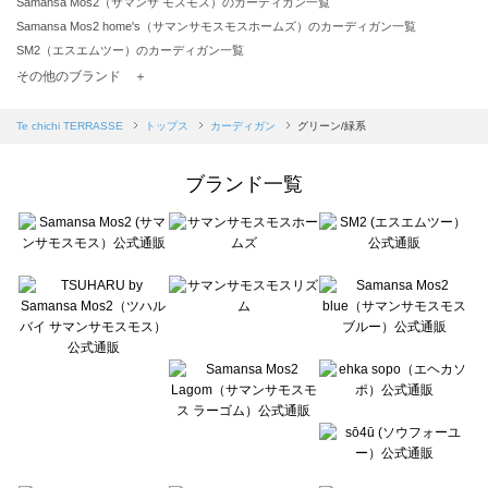
Samansa Mos2（サマンサ モスモス）のカーディガン一覧
Samansa Mos2 home's（サマンサモスモスホームズ）のカーディガン一覧
SM2（エスエムツー）のカーディガン一覧
TSUHARU by Samansa Mos2（ツハルバイサマンサモスモス）のカーディガン一覧
その他のブランド ＋
sm2rhythm（サマンサモスモス リズム）のカーディガン一覧
Samansa Mos2 blue（サマンサモスモス ブルー）のカーディガン一覧
Te chichi TERRASSE
トップス
カーディガン
グリーン/緑系
Samansa Mos2 Lagom（サマンサモスモス ラーゴム）のカーディガン一覧
ehka sopo（エヘカソポ）のカーディガン一覧
ブランド一覧
sō4ū（ソウフォーユー）のカーディガン一覧
Te chichi（テチチ）のカーディガン一覧
Te chichi CLASSIC（テチチ クラシック）のカーディガン一覧
Te chichi TERRASSE（テチチ テラス）のカーディガン一覧
Lugnoncure（ルノンキュール）のカーディガン一覧
BETTY'S BLUE（べティーズブルー）のカーディガン一覧
Wpc.（ワールドパーティー）のカーディガン一覧