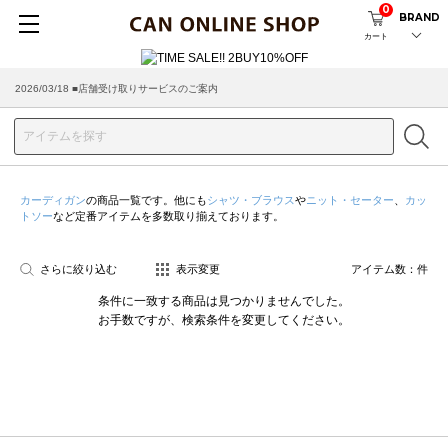
0
BRAND
カート
2026/03/18 ■店舗受け取りサービスのご案内
カーディガン
の商品一覧です。他にも
シャツ・ブラウス
や
ニット・セーター
、
カッ
トソー
など定番アイテムを多数取り揃えております。
さらに絞り込む
表示変更
アイテム数：
件
条件に一致する商品は見つかりませんでした。
お手数ですが、検索条件を変更してください。