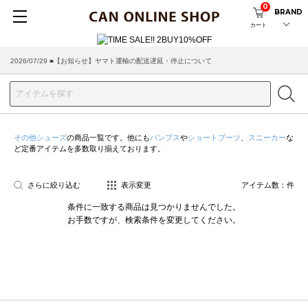
0
BRAND
カート
2026/07/29 ■【お知らせ】ヤマト運輸の配送遅延・停止について
その他シューズ
の商品一覧です。他にも
パンプス
や
ショートブーツ
、
スニーカー
な
ど定番アイテムを多数取り揃えております。
さらに絞り込む
表示変更
アイテム数：
件
条件に一致する商品は見つかりませんでした。
お手数ですが、検索条件を変更してください。