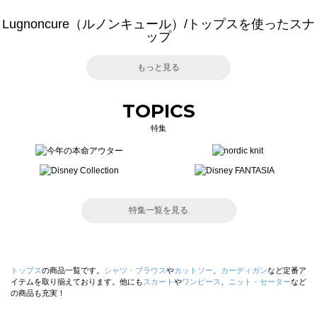
Lugnoncure（ルノンキュール）/トップスを使ったスナ
ップ
もっと見る
TOPICS
特集
特集一覧を見る
トップス
の商品一覧です。
シャツ・ブラウス
や
カットソー
、
カーディガン
など定番ア
イテムを取り揃えております。他にも
スカート
や
ワンピース
、
ニット・セーター
など
の商品も充実！