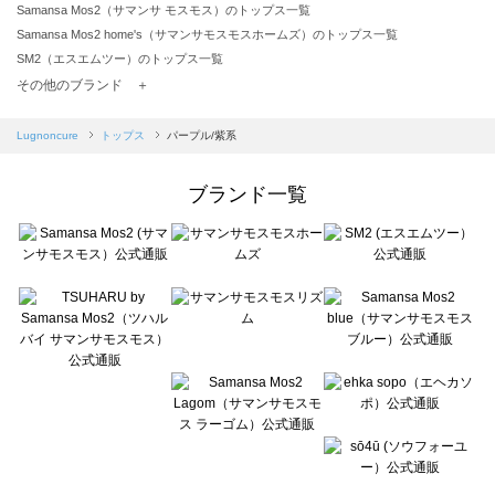
Samansa Mos2（サマンサ モスモス）のトップス一覧
Samansa Mos2 home's（サマンサモスモスホームズ）のトップス一覧
SM2（エスエムツー）のトップス一覧
TSUHARU by Samansa Mos2（ツハルバイサマンサモスモス）のトップス一覧
その他のブランド ＋
sm2rhythm（サマンサモスモス リズム）のトップス一覧
Samansa Mos2 blue（サマンサモスモス ブルー）のトップス一覧
Lugnoncure
トップス
パープル/紫系
Samansa Mos2 Lagom（サマンサモスモス ラーゴム）のトップス一覧
ehka sopo（エヘカソポ）のトップス一覧
ブランド一覧
sō4ū（ソウフォーユー）のトップス一覧
Te chichi（テチチ）のトップス一覧
Te chichi CLASSIC（テチチ クラシック）のトップス一覧
Te chichi TERRASSE（テチチ テラス）のトップス一覧
Lugnoncure（ルノンキュール）のトップス一覧
BETTY'S BLUE（べティーズブルー）のトップス一覧
Wpc.（ワールドパーティー）のトップス一覧