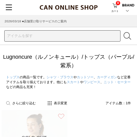
0
BRAND
カート
2026/03/18 ■店舗受け取りサービスのご案内
Lugnoncure（ルノンキュール）/トップス（パープル/
紫系）
トップス
の商品一覧です。
シャツ・ブラウス
や
カットソー
、
カーディガン
など定番
アイテムを取り揃えております。他にも
スカート
や
ワンピース
、
ニット・セーター
などの商品も充実！
さらに絞り込む
表示変更
アイテム数：
1
件
お気に入り