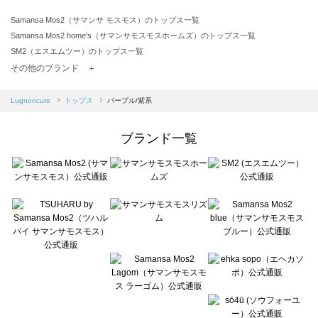
Samansa Mos2（サマンサ モスモス）のトップス一覧
Samansa Mos2 home's（サマンサモスモスホームズ）のトップス一覧
SM2（エスエムツー）のトップス一覧
TSUHARU by Samansa Mos2（ツハルバイサマンサモスモス）のトップス一覧
その他のブランド ＋
sm2rhythm（サマンサモスモス リズム）のトップス一覧
Samansa Mos2 blue（サマンサモスモス ブルー）のトップス一覧
Lugnoncure
トップス
パープル/紫系
Samansa Mos2 Lagom（サマンサモスモス ラーゴム）のトップス一覧
ehka sopo（エヘカソポ）のトップス一覧
ブランド一覧
sō4ū（ソウフォーユー）のトップス一覧
Te chichi（テチチ）のトップス一覧
Te chichi CLASSIC（テチチ クラシック）のトップス一覧
Te chichi TERRASSE（テチチ テラス）のトップス一覧
Lugnoncure（ルノンキュール）のトップス一覧
BETTY'S BLUE（べティーズブルー）のトップス一覧
Wpc.（ワールドパーティー）のトップス一覧