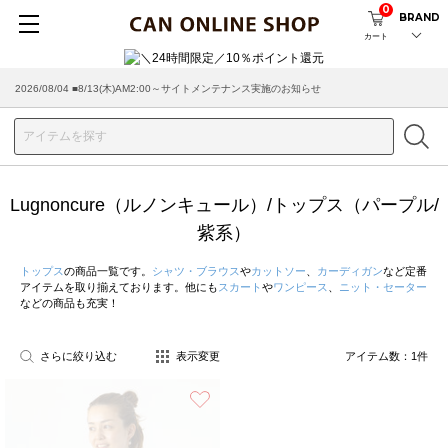
0
BRAND
カート
2026/08/04 ■8/13(木)AM2:00～サイトメンテナンス実施のお知らせ
Lugnoncure（ルノンキュール）/トップス（パープル/
紫系）
トップス
の商品一覧です。
シャツ・ブラウス
や
カットソー
、
カーディガン
など定番
アイテムを取り揃えております。他にも
スカート
や
ワンピース
、
ニット・セーター
などの商品も充実！
さらに絞り込む
表示変更
アイテム数：
1
件
お気に入り