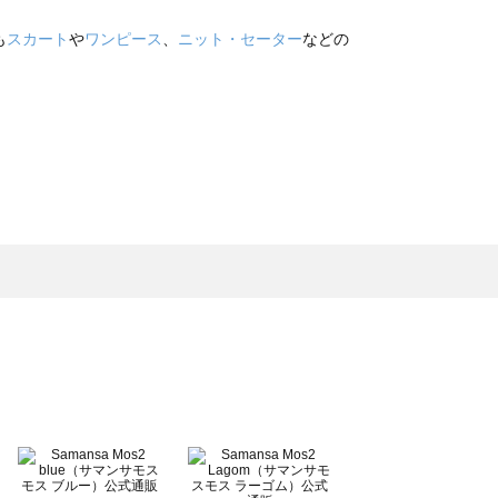
も
スカート
や
ワンピース
、
ニット・セーター
などの