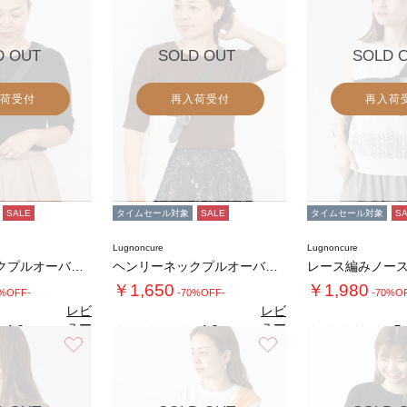
D OUT
SOLD OUT
SOLD 
荷受付
再入荷受付
再入荷
SALE
タイムセール対象
SALE
タイムセール対象
S
Lugnoncure
Lugnoncure
ヘンリーネックプルオーバーニット《2025a…
ヘンリーネックプルオーバーニット《2025a…
￥1,650
￥1,980
0%OFF-
-70%OFF-
-70%O
レビ
レビ
ュー
ュー
4.0
4.0
5.
（1）
（1）
を見
を見
お気に入り
お気に入り
る
る