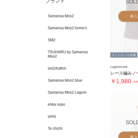
ブランド
SOL
Samansa Mos2
再入
Samansa Mos2 home's
SM2
TSUHARU by Samansa
タイムセール対象
Mos2
Lugnoncure
sm2rhythm
￥1,980
Samansa Mos2 blue
-7
Samansa Mos2 Lagom
ehka sopo
sō4ū
SOL
Te chichi
再入