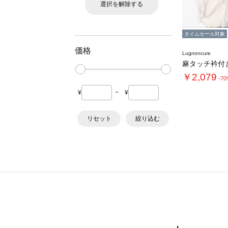
選択を解除する
タイムセール対象
価格
Lugnoncure
￥2,079
-7
¥
~
¥
リセット
絞り込む