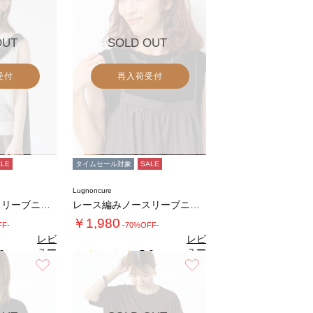
OUT
SOLD OUT
受付
再入荷受付
ALE
タイムセール対象
SALE
Lugnoncure
レース編みノースリーブニット
レース編みノースリーブニット
￥1,980
FF-
-70%OFF-
レビ
レビ
ュー
ュー
0
5.0
（1）
（1）
を見
を見
お気に入り
お気に入り
る
る