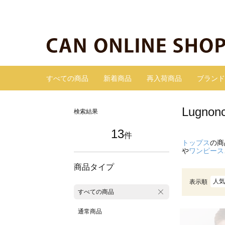
すべての商品
新着商品
再入荷商品
ブランド
Lugn
検索結果
13
件
トップス
の商
や
ワンピース
商品タイプ
人気
表示順
すべての商品
通常商品