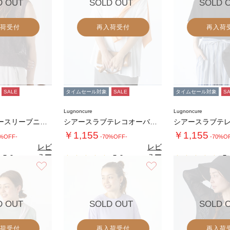
D OUT
SOLD OUT
SOLD 
荷受付
再入荷受付
再入荷
SALE
タイムセール対象
SALE
タイムセール対象
S
Lugnoncure
Lugnoncure
レース編みノースリーブニット
シアースラブテレコオーバートップス
￥1,155
￥1,155
0%OFF-
-70%OFF-
-70%O
レビ
レビ
ュー
ュー
5.0
5.0
5.
（1）
（1）
を見
を見
お気に入り
お気に入り
る
る
D OUT
SOLD OUT
SOLD 
荷受付
再入荷受付
再入荷