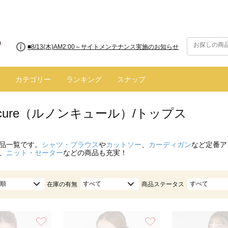
■8/13(木)AM2:00～サイトメンテナンス実施のお知らせ
カテゴリー
ランキング
スナップ
oncure（ルノンキュール）/トップス
品一覧です。
シャツ・ブラウス
や
カットソー
、
カーディガン
など定番ア
、
ニット・セーター
などの商品も充実！
順
すべて
すべて
在庫の有無
商品ステータス
お気に入り
お気に入り