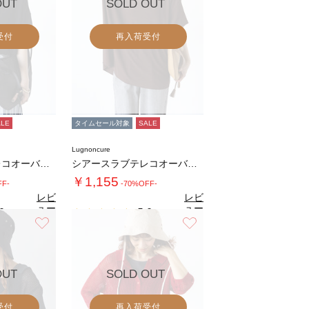
OUT
SOLD OUT
受付
再入荷受付
ALE
タイムセール対象
SALE
Lugnoncure
シアースラブテレコオーバートップス
シアースラブテレコオーバートップス
￥1,155
FF-
-70%OFF-
レビ
レビ
ュー
ュー
0
5.0
（1）
（1）
を見
を見
お気に入り
お気に入り
る
る
OUT
SOLD OUT
受付
再入荷受付