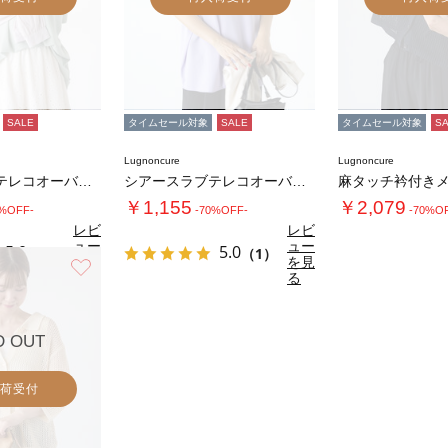
SALE
タイムセール対象
SALE
タイムセール対象
S
Lugnoncure
Lugnoncure
シアースラブテレコオーバートップス
シアースラブテレコオーバートップス
￥1,155
￥2,079
0%OFF-
-70%OFF-
-70%O
レビ
レビ
ュー
ュー
5.0
5.0
（1）
（1）
を見
を見
お気に入り
る
る
D OUT
荷受付