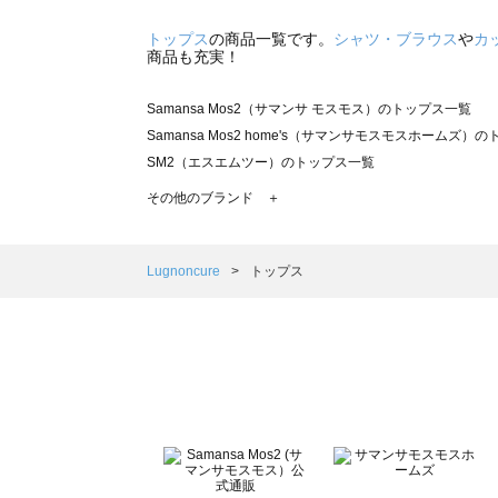
トップス
の商品一覧です。
シャツ・ブラウス
や
カ
商品も充実！
Samansa Mos2（サマンサ モスモス）のトップス一覧
Samansa Mos2 home's（サマンサモスモスホームズ）
SM2（エスエムツー）のトップス一覧
TSUHARU by Samansa Mos2（ツハルバイサマンサ
その他のブランド ＋
sm2rhythm（サマンサモスモス リズム）のトップス一覧
Samansa Mos2 blue（サマンサモスモス ブルー）のト
Samansa Mos2 Lagom（サマンサモスモス ラーゴム）
Lugnoncure
トップス
ehka sopo（エヘカソポ）のトップス一覧
sō4ū（ソウフォーユー）のトップス一覧
Te chichi（テチチ）のトップス一覧
Te chichi CLASSIC（テチチ クラシック）のトップス一覧
Te chichi TERRASSE（テチチ テラス）のトップス一覧
Lugnoncure（ルノンキュール）のトップス一覧
BETTY'S BLUE（べティーズブルー）のトップス一覧
Wpc.（ワールドパーティー）のトップス一覧