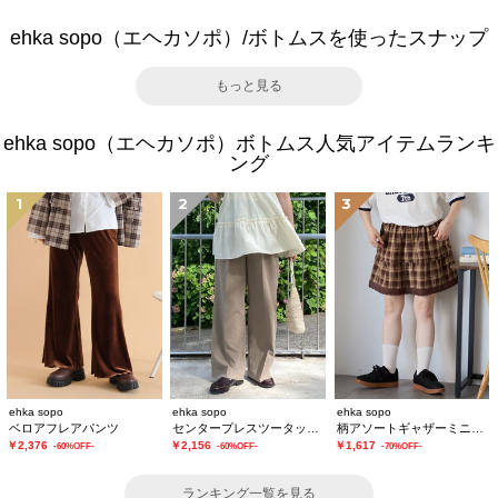
ehka sopo（エヘカソポ）/ボトムスを使ったスナップ
もっと見る
ehka sopo（エヘカソポ）ボトムス人気アイテムランキ
ング
1
2
3
ehka sopo
ehka sopo
ehka sopo
ベロアフレアパンツ
センタープレスツータックスラックス
柄アソートギャザーミニスカート
￥2,376
￥2,156
￥1,617
-60%OFF-
-60%OFF-
-70%OFF-
ランキング一覧を見る