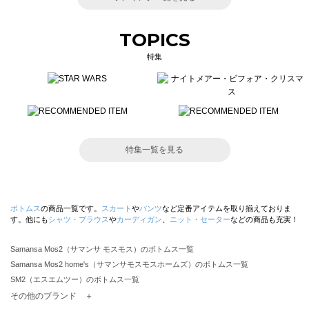
TOPICS
特集
特集一覧を見る
ボトムス
の商品一覧です。
スカート
や
パンツ
など定番アイテムを取り揃えておりま
す。他にも
シャツ・ブラウス
や
カーディガン
、
ニット・セーター
などの商品も充実！
Samansa Mos2（サマンサ モスモス）のボトムス一覧
Samansa Mos2 home's（サマンサモスモスホームズ）のボトムス一覧
SM2（エスエムツー）のボトムス一覧
TSUHARU by Samansa Mos2（ツハルバイサマンサモスモス）のボトムス一覧
その他のブランド ＋