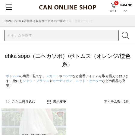
0
BRAND
カート
2026/07/29 ■【お知らせ】ヤマト運輸の配送遅延・停止について
2026/03/18 ■店舗受け取りサービスのご案内
ehka sopo（エヘカソポ）/ボトムス（オレンジ/橙色
系）
ボトムス
の商品一覧です。
スカート
や
パンツ
など定番アイテムを取り揃えておりま
す。他にも
シャツ・ブラウス
や
カーディガン
、
ニット・セーター
などの商品も充
実！
さらに絞り込む
表示変更
アイテム数：
1
件
お気に入り