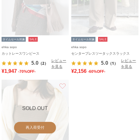
タイムセール対象
SALE
タイムセール対象
SALE
ehka sopo
ehka sopo
カットレースワンピース
センタープレスツータックスラックス
レビュー
レビュー
5.0
5.0
（2）
（1）
を見る
を見る
¥1,947
¥2,156
-70%OFF-
-60%OFF-
お気に入り
SOLD OUT
再入荷受付