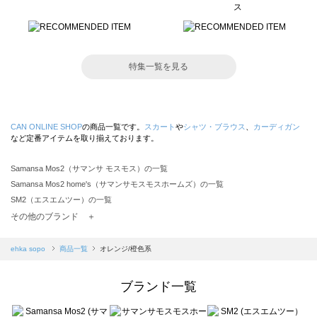
特集一覧を見る
CAN ONLINE SHOP
の商品一覧です。
スカート
や
シャツ・ブラウス
、
カーディガン
など定番アイテムを取り揃えております。
Samansa Mos2（サマンサ モスモス）の一覧
Samansa Mos2 home's（サマンサモスモスホームズ）の一覧
SM2（エスエムツー）の一覧
TSUHARU by Samansa Mos2（ツハルバイサマンサモスモス）の一覧
その他のブランド ＋
sm2rhythm（サマンサモスモス リズム）の一覧
Samansa Mos2 blue（サマンサモスモス ブルー）の一覧
ehka sopo
商品一覧
オレンジ/橙色系
Samansa Mos2 Lagom（サマンサモスモス ラーゴム）の一覧
ehka sopo（エヘカソポ）の一覧
ブランド一覧
sō4ū（ソウフォーユー）の一覧
Te chichi（テチチ）の一覧