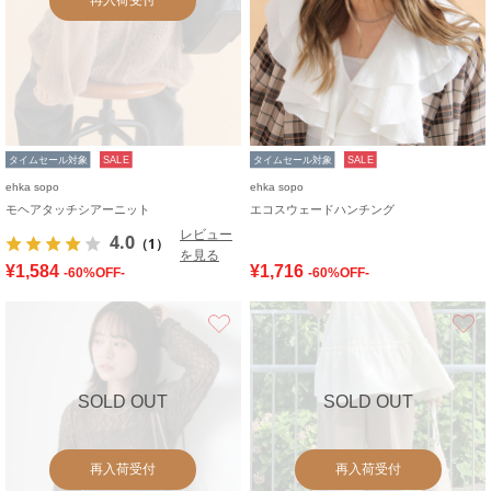
タイムセール対象
SALE
タイムセール対象
SALE
ehka sopo
ehka sopo
モヘアタッチシアーニット
エコスウェードハンチング
レビュー
4.0
（1）
を見る
¥1,584
¥1,716
-60%OFF-
-60%OFF-
お気に入り
SOLD OUT
SOLD OUT
再入荷受付
再入荷受付