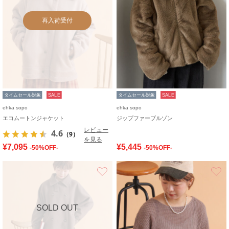
再入荷受付
タイムセール対象
SALE
タイムセール対象
SALE
ehka sopo
ehka sopo
エコムートンジャケット
ジップファーブルゾン
レビュー
4.6
（9）
を見る
¥7,095
¥5,445
-50%OFF-
-50%OFF-
お気に入り
SOLD OUT