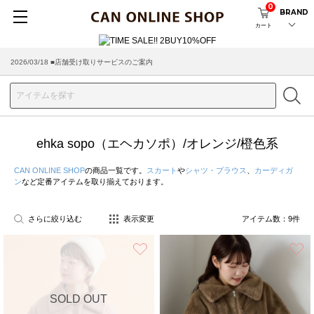
0
BRAND
カート
2026/03/18 ■店舗受け取りサービスのご案内
ehka sopo（エヘカソポ）/オレンジ/橙色系
CAN ONLINE SHOP
の商品一覧です。
スカート
や
シャツ・ブラウス
、
カーディガ
ン
など定番アイテムを取り揃えております。
さらに絞り込む
表示変更
アイテム数：
9
件
お気に入り
SOLD OUT