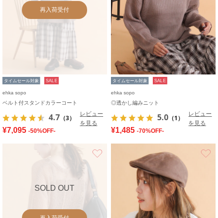
再入荷受付
タイムセール対象
SALE
タイムセール対象
SALE
ehka sopo
ehka sopo
ベルト付スタンドカラーコート
◎透かし編みニット
レビュー
レビュー
4.7
5.0
（3）
（1）
を見る
を見る
¥7,095
¥1,485
-50%OFF-
-70%OFF-
お気に入り
SOLD OUT
再入荷受付