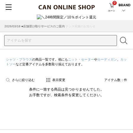
0
BRAND
カート
2026/08/04 ■8/13(木)AM2:00～サイトメンテナンス実施のお知らせ
2026/03/18 ■店舗受け取りサービスのご案内
シャツ・ブラウス
の商品一覧です。他にも
ニット・セーター
や
カーディガン
、
カッ
トソー
など定番アイテムを多数取り揃えております。
さらに絞り込む
表示変更
アイテム数：
件
条件に一致する商品は見つかりませんでした。
お手数ですが、検索条件を変更してください。