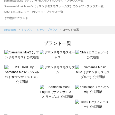
Samansa Mos2（サマンサ モスモス）のシャツ・ブラウス一覧
Samansa Mos2 home's（サマンサモスモスホームズ）のシャツ・ブラウス一覧
SM2（エスエムツー）のシャツ・ブラウス一覧
TSUHARU by Samansa Mos2（ツハルバイサマンサモスモス）のシャツ・ブラウス一覧
その他のブランド ＋
sm2rhythm（サマンサモスモス リズム）のシャツ・ブラウス一覧
Samansa Mos2 blue（サマンサモスモス ブルー）のシャツ・ブラウス一覧
ehka sopo
トップス
シャツ・ブラウス
ゴールド/金系
Samansa Mos2 Lagom（サマンサモスモス ラーゴム）のシャツ・ブラウス一覧
ehka sopo（エヘカソポ）のシャツ・ブラウス一覧
ブランド一覧
sō4ū（ソウフォーユー）のシャツ・ブラウス一覧
Te chichi（テチチ）のシャツ・ブラウス一覧
Te chichi CLASSIC（テチチ クラシック）のシャツ・ブラウス一覧
Te chichi TERRASSE（テチチ テラス）のシャツ・ブラウス一覧
Lugnoncure（ルノンキュール）のシャツ・ブラウス一覧
BETTY'S BLUE（べティーズブルー）のシャツ・ブラウス一覧
Wpc.（ワールドパーティー）のシャツ・ブラウス一覧