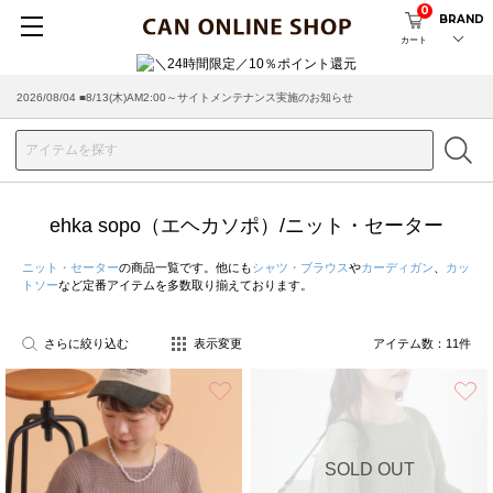
0
BRAND
カート
2026/08/04 ■8/13(木)AM2:00～サイトメンテナンス実施のお知らせ
ehka sopo（エヘカソポ）/ニット・セーター
ニット・セーター
の商品一覧です。他にも
シャツ・ブラウス
や
カーディガン
、
カッ
トソー
など定番アイテムを多数取り揃えております。
さらに絞り込む
表示変更
アイテム数：
11
件
お気に入り
SOLD OUT