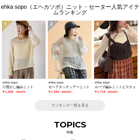
ehka sopo（エヘカソポ）ニット・セーター人気アイテ
ムランキング
1
2
3
ehka sopo
ehka sopo
ehka sopo
◎透かし編みニット
モヘアタッチシアーニット
ループ編みニットビスチェ
￥1,485
￥1,584
￥1,716
-70%OFF-
-60%OFF-
-60%OFF-
ランキング一覧を見る
TOPICS
特集