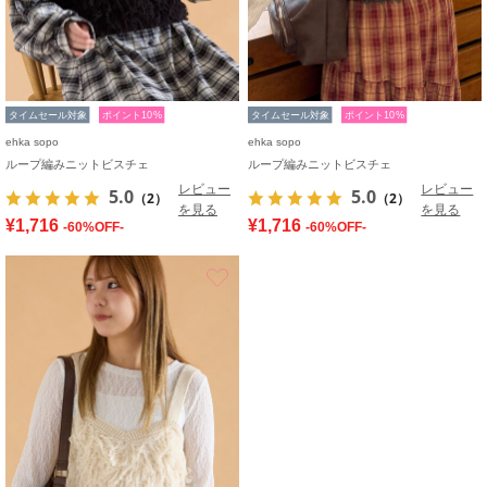
タイムセール対象
ポイント10%
タイムセール対象
ポイント10%
ehka sopo
ehka sopo
ループ編みニットビスチェ
ループ編みニットビスチェ
レビュー
レビュー
5.0
5.0
（2）
（2）
を見る
を見る
¥1,716
¥1,716
-60%OFF-
-60%OFF-
お気に入り