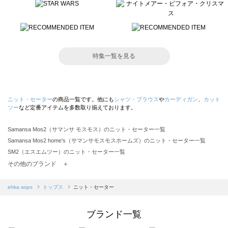
特集一覧を見る
ニット・セーター
の商品一覧です。他にも
シャツ・ブラウス
や
カーディガン
、
カット
ソー
など定番アイテムを多数取り揃えております。
Samansa Mos2（サマンサ モスモス）のニット・セーター一覧
Samansa Mos2 home's（サマンサモスモスホームズ）のニット・セーター一覧
SM2（エスエムツー）のニット・セーター一覧
TSUHARU by Samansa Mos2（ツハルバイサマンサモスモス）のニット・セーター一覧
その他のブランド ＋
sm2rhythm（サマンサモスモス リズム）のニット・セーター一覧
Samansa Mos2 blue（サマンサモスモス ブルー）のニット・セーター一覧
ehka sopo
トップス
ニット・セーター
Samansa Mos2 Lagom（サマンサモスモス ラーゴム）のニット・セーター一覧
ehka sopo（エヘカソポ）のニット・セーター一覧
ブランド一覧
sō4ū（ソウフォーユー）のニット・セーター一覧