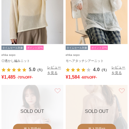
タイムセール対象
ポイント10%
タイムセール対象
ポイント10%
ehka sopo
ehka sopo
◎透かし編みニット
モヘアタッチシアーニット
レビュー
レビュー
5.0
4.0
（1）
（1）
を見る
を見る
¥1,485
¥1,584
-70%OFF-
-60%OFF-
お気に入り
SOLD OUT
SOLD OUT
再入荷受付
再入荷受付