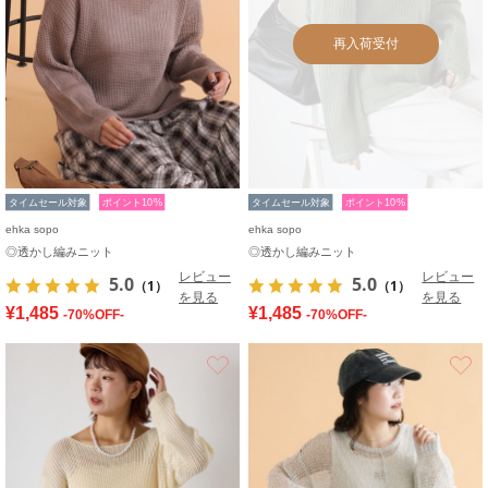
再入荷受付
タイムセール対象
ポイント10%
タイムセール対象
ポイント10%
ehka sopo
ehka sopo
◎透かし編みニット
◎透かし編みニット
レビュー
レビュー
5.0
5.0
（1）
（1）
を見る
を見る
¥1,485
¥1,485
-70%OFF-
-70%OFF-
お気に入り