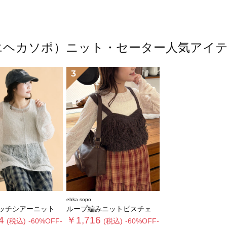
po（エヘカソポ）ニット・セーター人気ア
3
ehka sopo
ッチシアーニット
ループ編みニットビスチェ
4
￥1,716
(税込)
-60%OFF-
(税込)
-60%OFF-