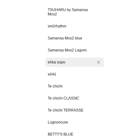
TSUHARU by Samansa
Mos2
sm2rhythm
Samansa Mos2 blue
Samansa Mos2 Lagom
ehka sopo
sō4ū
Te chichi
Te chichi CLASSIC
Te chichi TERRASSE
Lugnoncure
BETTY'S BLUE