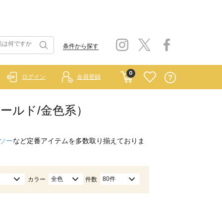
条件から探す
0
ログイン
会員登録
ゴールド/金色系）
ソー
など定番アイテムを多数取り揃えておりま
全色
80件
カラー
件数