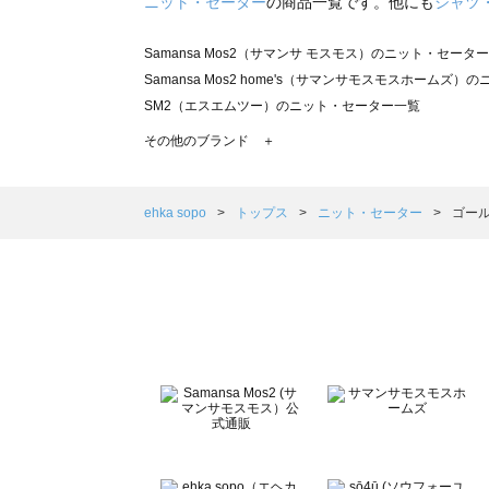
ニット・セーター
の商品一覧です。他にも
シャツ
Samansa Mos2（サマンサ モスモス）のニット・セータ
Samansa Mos2 home's（サマンサモスモスホームズ
SM2（エスエムツー）のニット・セーター一覧
TSUHARU by Samansa Mos2（ツハルバイサマン
その他のブランド ＋
sm2rhythm（サマンサモスモス リズム）のニット・セー
Samansa Mos2 blue（サマンサモスモス ブルー）の
Samansa Mos2 Lagom（サマンサモスモス ラーゴム
ehka sopo
トップス
ニット・セーター
ゴール
ehka sopo（エヘカソポ）のニット・セーター一覧
sō4ū（ソウフォーユー）のニット・セーター一覧
Te chichi（テチチ）のニット・セーター一覧
Te chichi CLASSIC（テチチ クラシック）のニット・セ
Te chichi TERRASSE（テチチ テラス）のニット・セー
Lugnoncure（ルノンキュール）のニット・セーター一覧
BETTY'S BLUE（べティーズブルー）のニット・セーター
Wpc.（ワールドパーティー）のニット・セーター一覧