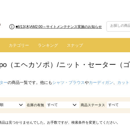
■8/13(木)AM2:00～サイトメンテナンス実施のお知らせ
カテゴリー
ランキング
スナップ
 sopo（エヘカソポ）/ニット・セーター（
ター
の商品一覧です。他にも
シャツ・ブラウス
や
カーディガン
、
カット
順
すべて
すべて
在庫の有無
商品ステータス
商品は見つかりませんでした。お手数ですが、検索条件を変更してください。