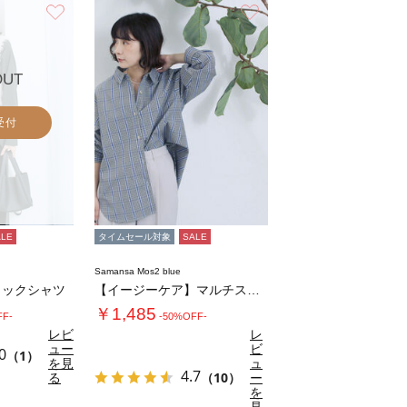
お気に入り
お気に入り
OUT
受付
ALE
タイムセール対象
SALE
Samansa Mos2 blue
タックシャツ
【イージーケア】マルチスタイルシャツ
￥1,485
FF-
-50%OFF-
レビ
レ
ュー
ビ
0
（1）
を見
ュ
4.7
る
（10）
ー
を
見