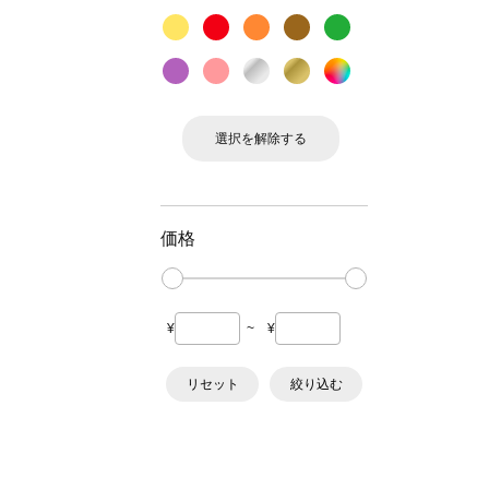
選択を解除する
価格
¥
~
¥
リセット
絞り込む