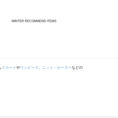
も
スカート
や
ワンピース
、
ニット・セーター
などの