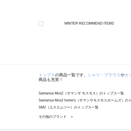
トップス
の商品一覧です。
シャツ・ブラウス
や
カ
商品も充実！
Samansa Mos2（サマンサ モスモス）のトップス一覧
Samansa Mos2 home's（サマンサモスモスホームズ）
SM2（エスエムツー）のトップス一覧
TSUHARU by Samansa Mos2（ツハルバイサマンサ
その他のブランド ＋
sm2rhythm（サマンサモスモス リズム）のトップス一覧
Samansa Mos2 blue（サマンサモスモス ブルー）のト