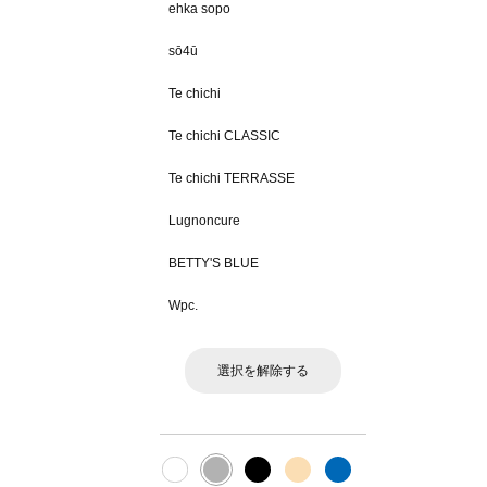
ehka sopo
sō4ū
Te chichi
Te chichi CLASSIC
Te chichi TERRASSE
Lugnoncure
BETTY'S BLUE
Wpc.
選択を解除する