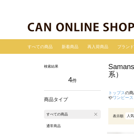
すべての商品
新着商品
再入荷商品
ブランド
Sama
検索結果
系）
4
件
トップス
の商
や
ワンピース
商品タイプ
すべての商品
人気
表示順
通常商品