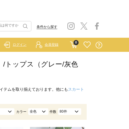
条件から探す
0
ログイン
会員登録
ルー）/トップス（グレー/灰色
イテムを取り揃えております。他にも
スカート
全色
80件
カラー
件数