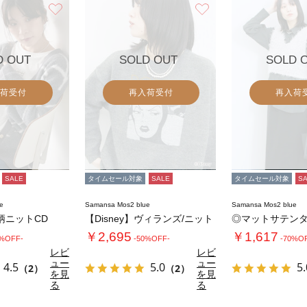
お気に入り
お気に入り
D OUT
SOLD OUT
SOLD 
荷受付
再入荷受付
再入荷
SALE
タイムセール対象
SALE
タイムセール対象
S
e
Samansa Mos2 blue
Samansa Mos2 blue
柄ニットCD
【Disney】ヴィランズ/ニット
◎マットサテン
￥2,695
￥1,617
0%OFF-
-50%OFF-
-70%O
レビ
レビ
ュー
ュー
4.5
5.0
5.
（2）
（2）
を見
を見
る
る