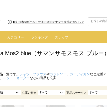
■8/13(木)AM2:00～サイトメンテナンス実施のお知らせ
カテゴリー
ランキング
スナップ
nsa Mos2 blue（サマンサモスモス ブ
品一覧です。
シャツ・ブラウス
や
カットソー
、
カーディガン
など定番ア
、
ニット・セーター
などの商品も充実！
順
すべて
すべて
在庫の有無
商品ステータス