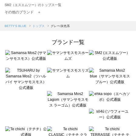
SM2（エスエムツー）のトップス一覧
TSUHARU by Samansa Mos2（ツハルバイサマンサモスモス）のトップス一覧
その他のブランド ＋
sm2rhythm（サマンサモスモス リズム）のトップス一覧
Samansa Mos2 blue（サマンサモスモス ブルー）のトップス一覧
BETTY'S BLUE
トップス
グレー/灰色系
Samansa Mos2 Lagom（サマンサモスモス ラーゴム）のトップス一覧
ehka sopo（エヘカソポ）のトップス一覧
ブランド一覧
sō4ū（ソウフォーユー）のトップス一覧
Te chichi（テチチ）のトップス一覧
Te chichi CLASSIC（テチチ クラシック）のトップス一覧
Te chichi TERRASSE（テチチ テラス）のトップス一覧
Lugnoncure（ルノンキュール）のトップス一覧
BETTY'S BLUE（べティーズブルー）のトップス一覧
Wpc.（ワールドパーティー）のトップス一覧