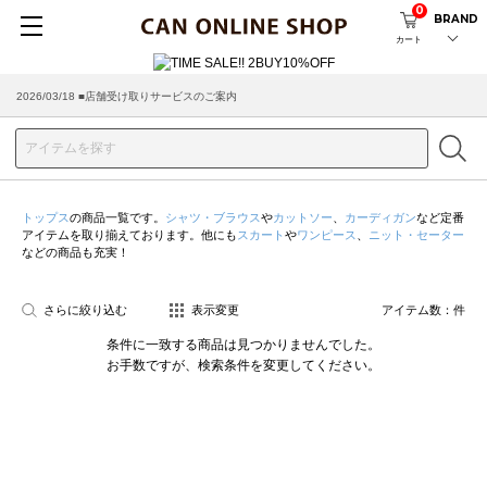
0
BRAND
カート
2026/03/18 ■店舗受け取りサービスのご案内
トップス
の商品一覧です。
シャツ・ブラウス
や
カットソー
、
カーディガン
など定番
アイテムを取り揃えております。他にも
スカート
や
ワンピース
、
ニット・セーター
などの商品も充実！
さらに絞り込む
表示変更
アイテム数：
件
条件に一致する商品は見つかりませんでした。
お手数ですが、検索条件を変更してください。