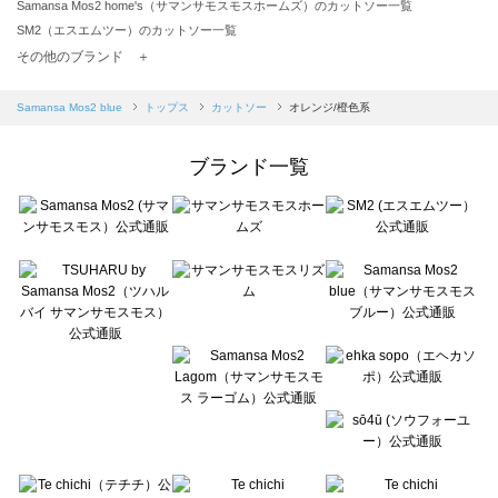
Samansa Mos2 home's（サマンサモスモスホームズ）のカットソー一覧
SM2（エスエムツー）のカットソー一覧
TSUHARU by Samansa Mos2（ツハルバイサマンサモスモス）のカットソー一覧
その他のブランド ＋
sm2rhythm（サマンサモスモス リズム）のカットソー一覧
Samansa Mos2 blue（サマンサモスモス ブルー）のカットソー一覧
Samansa Mos2 blue
トップス
カットソー
オレンジ/橙色系
Samansa Mos2 Lagom（サマンサモスモス ラーゴム）のカットソー一覧
ehka sopo（エヘカソポ）のカットソー一覧
ブランド一覧
sō4ū（ソウフォーユー）のカットソー一覧
Te chichi（テチチ）のカットソー一覧
Te chichi CLASSIC（テチチ クラシック）のカットソー一覧
Te chichi TERRASSE（テチチ テラス）のカットソー一覧
Lugnoncure（ルノンキュール）のカットソー一覧
BETTY'S BLUE（べティーズブルー）のカットソー一覧
Wpc.（ワールドパーティー）のカットソー一覧