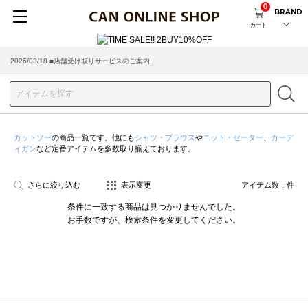
0
BRAND
カート
2026/03/18 ■店舗受け取りサービスのご案内
カットソー
の商品一覧です。他にも
シャツ・ブラウス
や
ニット・セーター
、
カーデ
ィガン
など定番アイテムを多数取り揃えております。
さらに絞り込む
表示変更
アイテム数：
件
条件に一致する商品は見つかりませんでした。
お手数ですが、検索条件を変更してください。