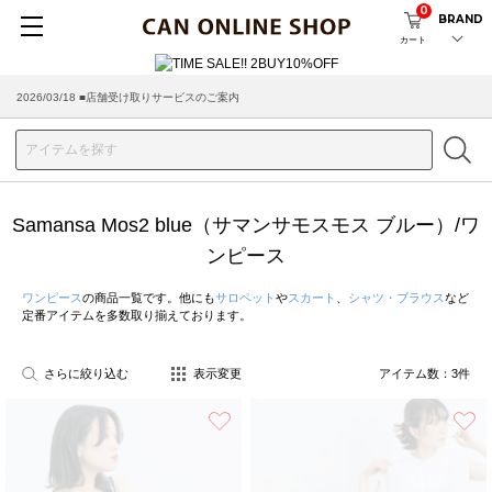
0
BRAND
カート
2026/03/18 ■店舗受け取りサービスのご案内
Samansa Mos2 blue（サマンサモスモス ブルー）/ワ
ンピース
ワンピース
の商品一覧です。他にも
サロペット
や
スカート
、
シャツ・ブラウス
など
定番アイテムを多数取り揃えております。
さらに絞り込む
表示変更
アイテム数：
3
件
お気に入り