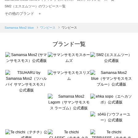
SM2（エスエムツー）のワンピース一覧
TSUHARU by Samansa Mos2（ツハルバイサマンサモスモス）のワンピース一覧
その他のブランド ＋
sm2rhythm（サマンサモスモス リズム）のワンピース一覧
Samansa Mos2 blue（サマンサモスモス ブルー）のワンピース一覧
Samansa Mos2 blue
ワンピース
ワンピース
Samansa Mos2 Lagom（サマンサモスモス ラーゴム）のワンピース一覧
ehka sopo（エヘカソポ）のワンピース一覧
ブランド一覧
sō4ū（ソウフォーユー）のワンピース一覧
Te chichi（テチチ）のワンピース一覧
Te chichi CLASSIC（テチチ クラシック）のワンピース一覧
Te chichi TERRASSE（テチチ テラス）のワンピース一覧
Lugnoncure（ルノンキュール）のワンピース一覧
BETTY'S BLUE（べティーズブルー）のワンピース一覧
Wpc.（ワールドパーティー）のワンピース一覧