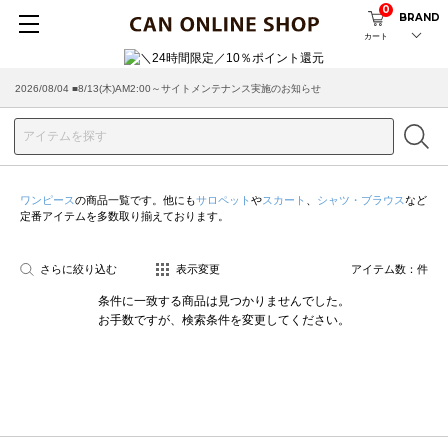
0
BRAND
カート
2026/08/04 ■8/13(木)AM2:00～サイトメンテナンス実施のお知らせ
ワンピース
の商品一覧です。他にも
サロペット
や
スカート
、
シャツ・ブラウス
など
定番アイテムを多数取り揃えております。
さらに絞り込む
表示変更
アイテム数：
件
条件に一致する商品は見つかりませんでした。
お手数ですが、検索条件を変更してください。