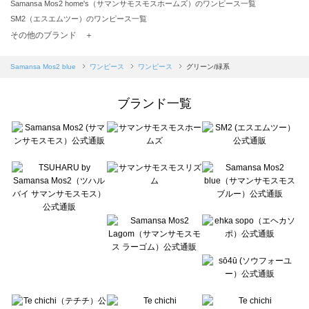
Samansa Mos2 home's（サマンサモスモスホームズ）のワンピース一覧
SM2（エスエムツー）のワンピース一覧
TSUHARU by Samansa Mos2（ツハルバイサマンサモスモス）のワンピース一覧
その他のブランド ＋
sm2rhythm（サマンサモスモス リズム）のワンピース一覧
Samansa Mos2 blue（サマンサモスモス ブルー）のワンピース一覧
Samansa Mos2 blue
ワンピース
ワンピース
グリーン/緑系
Samansa Mos2 Lagom（サマンサモスモス ラーゴム）のワンピース一覧
ehka sopo（エヘカソポ）のワンピース一覧
ブランド一覧
sō4ū（ソウフォーユー）のワンピース一覧
Te chichi（テチチ）のワンピース一覧
Te chichi CLASSIC（テチチ クラシック）のワンピース一覧
Te chichi TERRASSE（テチチ テラス）のワンピース一覧
Lugnoncure（ルノンキュール）のワンピース一覧
BETTY'S BLUE（べティーズブルー）のワンピース一覧
Wpc.（ワールドパーティー）のワンピース一覧