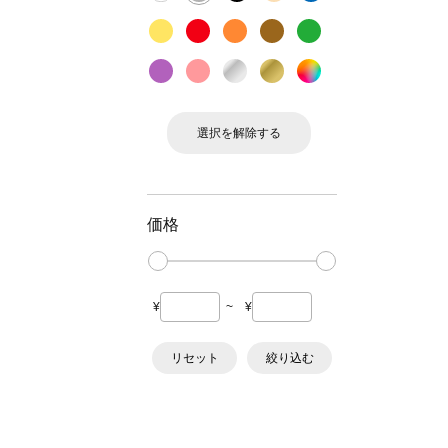
選択を解除する
価格
¥
~
¥
リセット
絞り込む