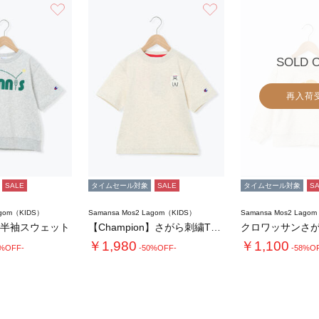
お気に入り
お気に入り
SOLD 
再入荷
SALE
タイムセール対象
SALE
タイムセール対象
S
agom（KIDS）
Samansa Mos2 Lagom（KIDS）
Samansa Mos2 Lago
n】半袖スウェット
【Champion】さがら刺繍Tシャツ
￥1,980
￥1,100
0%OFF-
-50%OFF-
-58%O