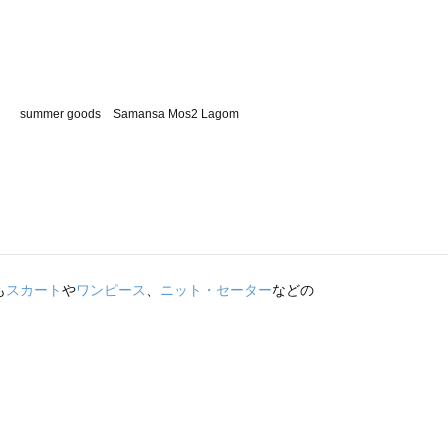
も
スカート
や
ワンピース
、
ニット・セーター
などの