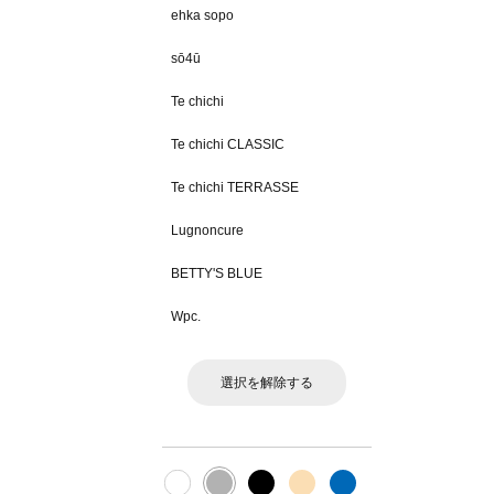
ehka sopo
sō4ū
Te chichi
Te chichi CLASSIC
Te chichi TERRASSE
Lugnoncure
BETTY'S BLUE
Wpc.
選択を解除する