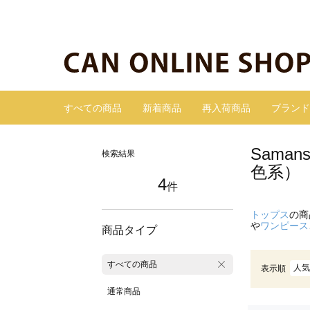
すべての商品
新着商品
再入荷商品
ブランド
Sama
検索結果
色系）
4
件
トップス
の商
や
ワンピース
商品タイプ
すべての商品
人気
表示順
通常商品