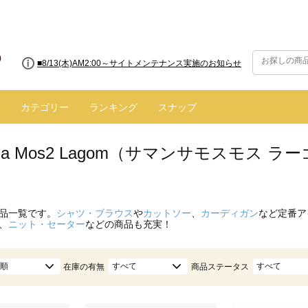
■8/13(木)AM2:00～サイトメンテナンス実施のお知らせ
■【お知らせ】ヤマト運輸の配送遅延・停止について
カテゴリー
ランキング
スナップ
nsa Mos2 Lagom（サマンサモスモス 
品一覧です。
シャツ・ブラウス
や
カットソー
、
カーディガン
など定番ア
、
ニット・セーター
などの商品も充実！
順
すべて
すべて
在庫の有無
商品ステータス