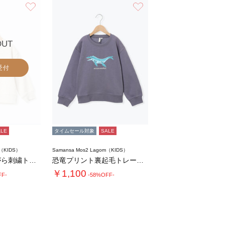
お気に入り
お気に入り
OUT
受付
ALE
タイムセール対象
SALE
m（KIDS）
Samansa Mos2 Lagom（KIDS）
クロワッサンさがら刺繍トレーナー
恐竜プリント裏起毛トレーナー
￥1,100
FF-
-58%OFF-