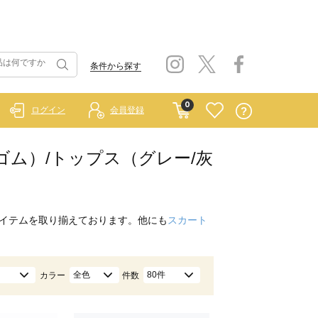
条件から探す
0
ログイン
会員登録
ラーゴム）/トップス（グレー/灰
イテムを取り揃えております。他にも
スカート
全色
80件
カラー
件数