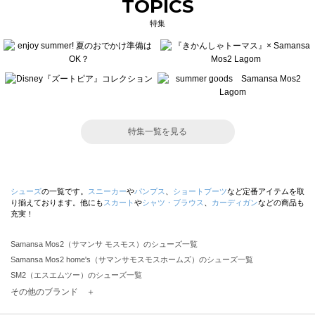
TOPICS
特集
特集一覧を見る
シューズ
の一覧です。
スニーカー
や
パンプス
、
ショートブーツ
など定番アイテムを取
り揃えております。他にも
スカート
や
シャツ・ブラウス
、
カーディガン
などの商品も
充実！
Samansa Mos2（サマンサ モスモス）のシューズ一覧
Samansa Mos2 home's（サマンサモスモスホームズ）のシューズ一覧
SM2（エスエムツー）のシューズ一覧
TSUHARU by Samansa Mos2（ツハルバイサマンサモスモス）のシューズ一覧
その他のブランド ＋
sm2rhythm（サマンサモスモス リズム）のシューズ一覧