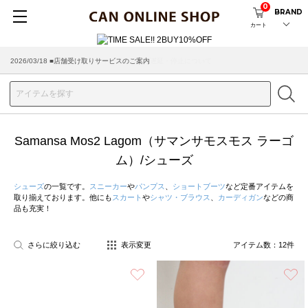
0
BRAND
カート
2026/03/18 ■店舗受け取りサービスのご案内
Samansa Mos2 Lagom（サマンサモスモス ラーゴ
ム）/シューズ
シューズ
の一覧です。
スニーカー
や
パンプス
、
ショートブーツ
など定番アイテムを
取り揃えております。他にも
スカート
や
シャツ・ブラウス
、
カーディガン
などの商
品も充実！
さらに絞り込む
表示変更
アイテム数：
12
件
お気に入り