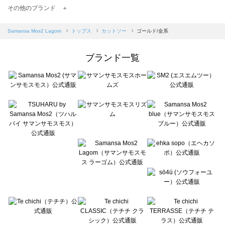
TSUHARU by Samansa Mos2（ツハルバイサマンサモスモス）のカットソー一覧
その他のブランド ＋
sm2rhythm（サマンサモスモス リズム）のカットソー一覧
Samansa Mos2 blue（サマンサモスモス ブルー）のカットソー一覧
Samansa Mos2 Lagom
トップス
カットソー
ゴールド/金系
Samansa Mos2 Lagom（サマンサモスモス ラーゴム）のカットソー一覧
ehka sopo（エヘカソポ）のカットソー一覧
ブランド一覧
sō4ū（ソウフォーユー）のカットソー一覧
Te chichi（テチチ）のカットソー一覧
Te chichi CLASSIC（テチチ クラシック）のカットソー一覧
Te chichi TERRASSE（テチチ テラス）のカットソー一覧
Lugnoncure（ルノンキュール）のカットソー一覧
BETTY'S BLUE（べティーズブルー）のカットソー一覧
Wpc.（ワールドパーティー）のカットソー一覧