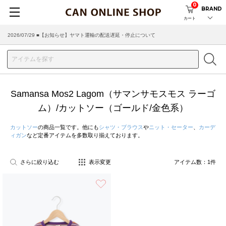
0
BRAND
カート
2026/07/29 ■【お知らせ】ヤマト運輸の配送遅延・停止について
2026/03/18 ■店舗受け取りサービスのご案内
Samansa Mos2 Lagom（サマンサモスモス ラーゴ
ム）/カットソー（ゴールド/金色系）
カットソー
の商品一覧です。他にも
シャツ・ブラウス
や
ニット・セーター
、
カーデ
ィガン
など定番アイテムを多数取り揃えております。
さらに絞り込む
表示変更
アイテム数：
1
件
お気に入り