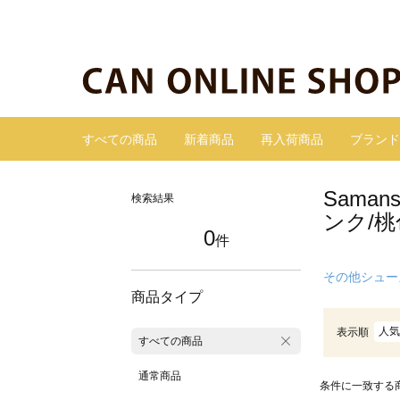
すべての商品
新着商品
再入荷商品
ブランド
Sama
検索結果
ンク/
0
件
その他シュー
商品タイプ
人気
表示順
すべての商品
通常商品
条件に一致する