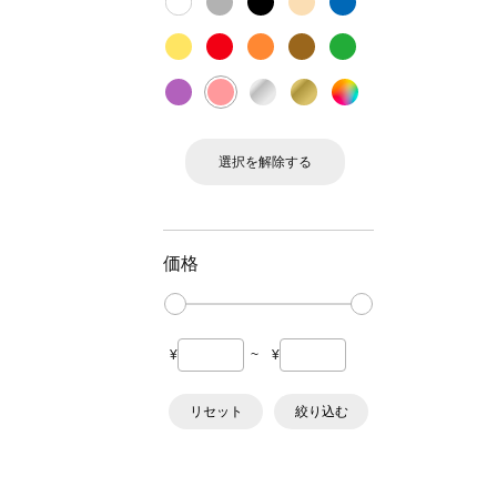
選択を解除する
価格
¥
~
¥
リセット
絞り込む