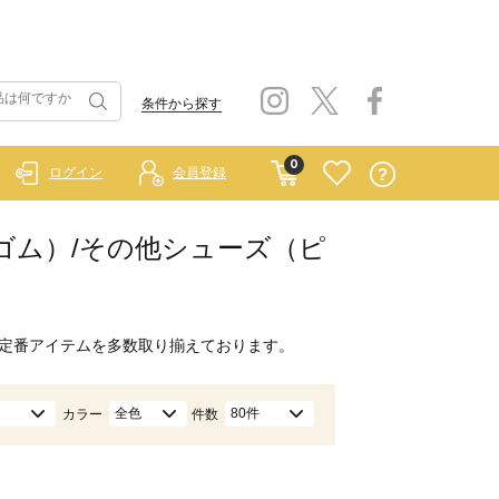
条件から探す
0
ログイン
会員登録
 ラーゴム）/その他シューズ（ピ
定番アイテムを多数取り揃えております。
全色
80件
カラー
件数