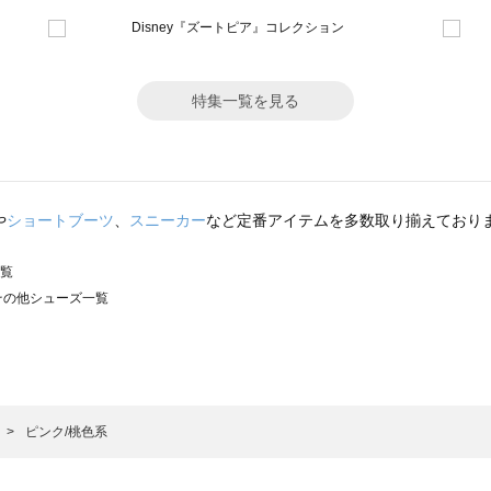
特集一覧を見る
や
ショートブーツ
、
スニーカー
など定番アイテムを多数取り揃えており
一覧
）のその他シューズ一覧
サモスモス）のその他シューズ一覧
ズ一覧
の他シューズ一覧
）のその他シューズ一覧
ピンク/桃色系