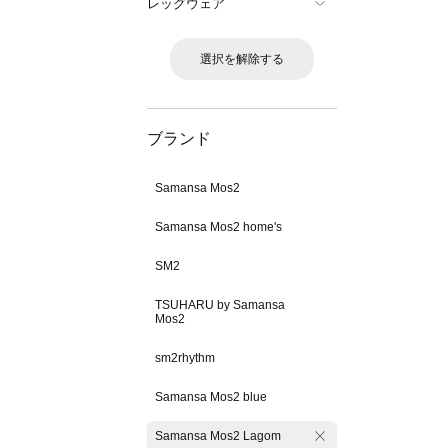
レッグウェア
選択を解除する
ブランド
Samansa Mos2
Samansa Mos2 home's
SM2
TSUHARU by Samansa
Mos2
sm2rhythm
Samansa Mos2 blue
Samansa Mos2 Lagom