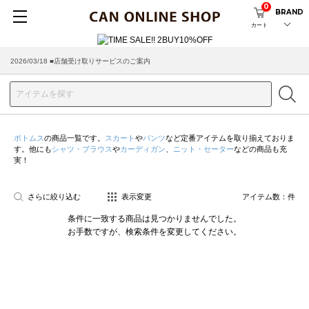
0
BRAND
カート
2026/03/18 ■店舗受け取りサービスのご案内
ボトムス
の商品一覧です。
スカート
や
パンツ
など定番アイテムを取り揃えておりま
す。他にも
シャツ・ブラウス
や
カーディガン
、
ニット・セーター
などの商品も充
実！
さらに絞り込む
表示変更
アイテム数：
件
条件に一致する商品は見つかりませんでした。
お手数ですが、検索条件を変更してください。