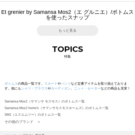
Et grenier by Samansa Mos2（エ グルニエ）/ボトムス
を使ったスナップ
もっと見る
TOPICS
特集
ボトムス
の商品一覧です。
スカート
や
パンツ
など定番アイテムを取り揃えておりま
す。他にも
シャツ・ブラウス
や
カーディガン
、
ニット・セーター
などの商品も充実！
Samansa Mos2（サマンサ モスモス）のボトムス一覧
Samansa Mos2 home's（サマンサモスモスホームズ）のボトムス一覧
SM2（エスエムツー）のボトムス一覧
TSUHARU by Samansa Mos2（ツハルバイサマンサモスモス）のボトムス一覧
その他のブランド ＋
sm2rhythm（サマンサモスモス リズム）のボトムス一覧
Samansa Mos2 blue（サマンサモスモス ブルー）のボトムス一覧