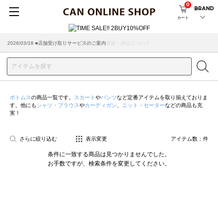
0
BRAND
カート
2026/07/29 ■【お知らせ】ヤマト運輸の配送遅延・停止について
2026/03/18 ■店舗受け取りサービスのご案内
ボトムス
の商品一覧です。
スカート
や
パンツ
など定番アイテムを取り揃えておりま
す。他にも
シャツ・ブラウス
や
カーディガン
、
ニット・セーター
などの商品も充
実！
さらに絞り込む
表示変更
アイテム数：
件
条件に一致する商品は見つかりませんでした。
お手数ですが、検索条件を変更してください。