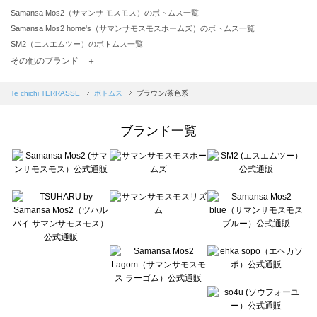
Samansa Mos2（サマンサ モスモス）のボトムス一覧
Samansa Mos2 home's（サマンサモスモスホームズ）のボトムス一覧
SM2（エスエムツー）のボトムス一覧
TSUHARU by Samansa Mos2（ツハルバイサマンサモスモス）のボトムス一覧
その他のブランド ＋
sm2rhythm（サマンサモスモス リズム）のボトムス一覧
Samansa Mos2 blue（サマンサモスモス ブルー）のボトムス一覧
Te chichi TERRASSE
ボトムス
ブラウン/茶色系
Samansa Mos2 Lagom（サマンサモスモス ラーゴム）のボトムス一覧
ehka sopo（エヘカソポ）のボトムス一覧
ブランド一覧
sō4ū（ソウフォーユー）のボトムス一覧
Te chichi（テチチ）のボトムス一覧
Te chichi CLASSIC（テチチ クラシック）のボトムス一覧
Te chichi TERRASSE（テチチ テラス）のボトムス一覧
Lugnoncure（ルノンキュール）のボトムス一覧
BETTY'S BLUE（べティーズブルー）のボトムス一覧
Wpc.（ワールドパーティー）のボトムス一覧