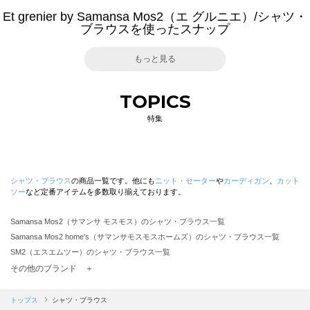
Et grenier by Samansa Mos2（エ グルニエ）/シャツ・
ブラウスを使ったスナップ
もっと見る
TOPICS
特集
シャツ・ブラウス
の商品一覧です。他にも
ニット・セーター
や
カーディガン
、
カット
ソー
など定番アイテムを多数取り揃えております。
Samansa Mos2（サマンサ モスモス）のシャツ・ブラウス一覧
Samansa Mos2 home's（サマンサモスモスホームズ）のシャツ・ブラウス一覧
SM2（エスエムツー）のシャツ・ブラウス一覧
TSUHARU by Samansa Mos2（ツハルバイサマンサモスモス）のシャツ・ブラウス一覧
その他のブランド ＋
sm2rhythm（サマンサモスモス リズム）のシャツ・ブラウス一覧
Samansa Mos2 blue（サマンサモスモス ブルー）のシャツ・ブラウス一覧
トップス
シャツ・ブラウス