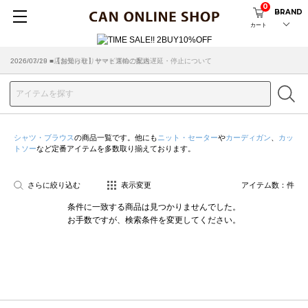
0
BRAND
カート
2026/07/29 ■【お知らせ】ヤマト運輸の配送遅延・停止について
2026/03/18 ■店舗受け取りサービスのご案内
シャツ・ブラウス
の商品一覧です。他にも
ニット・セーター
や
カーディガン
、
カッ
トソー
など定番アイテムを多数取り揃えております。
さらに絞り込む
表示変更
アイテム数：
件
条件に一致する商品は見つかりませんでした。
お手数ですが、検索条件を変更してください。