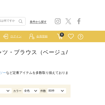
条件から探す
0
ログイン
会員登録
ニエ）/シャツ・ブラウス（ベージュ/
ソー
など定番アイテムを多数取り揃えておりま
全色
80件
カラー
件数