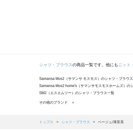
シャツ・ブラウス
の商品一覧です。他にも
ニット
Samansa Mos2（サマンサ モスモス）のシャツ・ブラウ
Samansa Mos2 home's（サマンサモスモスホームズ
SM2（エスエムツー）のシャツ・ブラウス一覧
TSUHARU by Samansa Mos2（ツハルバイサマン
その他のブランド ＋
sm2rhythm（サマンサモスモス リズム）のシャツ・ブラ
Samansa Mos2 blue（サマンサモスモス ブルー）の
Samansa Mos2 Lagom（サマンサモスモス ラーゴム
トップス
シャツ・ブラウス
ベージュ/薄茶系
ehka sopo（エヘカソポ）のシャツ・ブラウス一覧