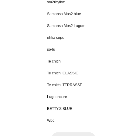
sm2rhythm
Samansa Mos2 blue
Samansa Mos2 Lagom
ehka sopo
sō4ū
Te chichi
Te chichi CLASSIC
Te chichi TERRASSE
Lugnoncure
BETTY'S BLUE
Wpc.