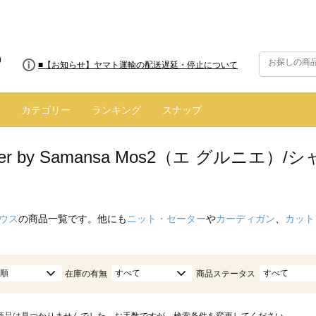
■8/13(木)AM2:00～サイトメンテナンス実施のお知らせ
■【お知らせ】ヤマト運輸の配送遅延・停止について
カテゴリー
ランキング
スナップ
enier by Samansa Mos2（エ グル
）
ウス
の商品一覧です。他にも
ニット・セーター
や
カーディガン
、
カット
順
すべて
すべて
在庫の有無
商品ステータス