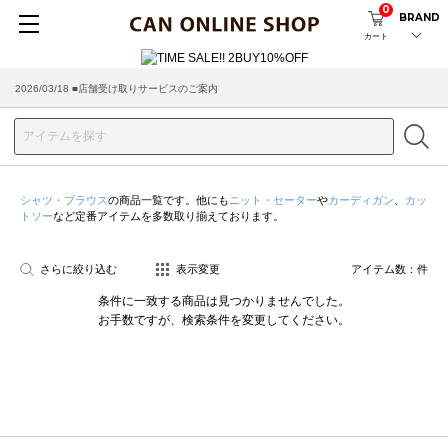
0
BRAND
カート
2026/03/18 ■店舗受け取りサービスのご案内
シャツ・ブラウス
の商品一覧です。他にも
ニット・セーター
や
カーディガン
、
カッ
トソー
など定番アイテムを多数取り揃えております。
さらに絞り込む
表示変更
アイテム数：
件
条件に一致する商品は見つかりませんでした。
お手数ですが、検索条件を変更してください。