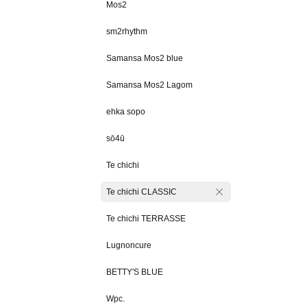
Mos2
sm2rhythm
Samansa Mos2 blue
Samansa Mos2 Lagom
ehka sopo
sō4ū
Te chichi
Te chichi CLASSIC
Te chichi TERRASSE
Lugnoncure
BETTY'S BLUE
Wpc.