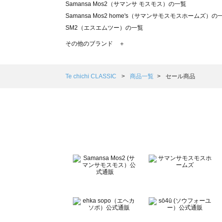
Samansa Mos2（サマンサ モスモス）の一覧
Samansa Mos2 home's（サマンサモスモスホームズ）の
SM2（エスエムツー）の一覧
TSUHARU by Samansa Mos2（ツハルバイサマンサモ
その他のブランド ＋
sm2rhythm（サマンサモスモス リズム）の一覧
Samansa Mos2 blue（サマンサモスモス ブルー）の一覧
Samansa Mos2 Lagom（サマンサモスモス ラーゴム）の
Te chichi CLASSIC
商品一覧
セール商品
ehka sopo（エヘカソポ）の一覧
sō4ū（ソウフォーユー）の一覧
Te chichi（テチチ）の一覧
Te chichi CLASSIC（テチチ クラシック）の一覧
Te chichi TERRASSE（テチチ テラス）の一覧
Lugnoncure（ルノンキュール）の一覧
BETTY'S BLUE（べティーズブルー）の一覧
Wpc.（ワールドパーティー）の一覧