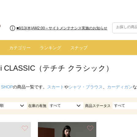
■8/13(木)AM2:00～サイトメンテナンス実施のお知らせ
カテゴリー
ランキング
スナップ
ichi CLASSIC（テチチ クラシック）
 SHOP
の商品一覧です。
スカート
や
シャツ・ブラウス
、
カーディガン
な
順
すべて
すべて
在庫の有無
商品ステータス
お気に入り
お気に入り