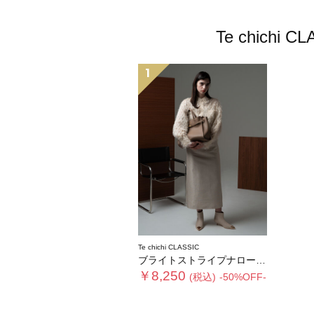
Te chic
1
Te chichi CLASSIC
ブライトストライプナロースカート《2025winter catalog item》
￥8,250
(税込)
-50%OFF-