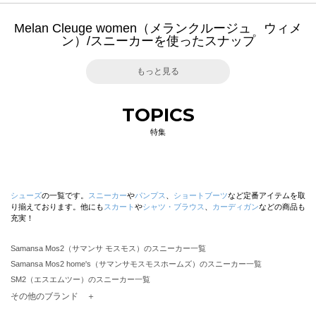
Melan Cleuge women（メランクルージュ ウィメ
ン）/スニーカーを使ったスナップ
もっと見る
TOPICS
特集
シューズ
の一覧です。
スニーカー
や
パンプス
、
ショートブーツ
など定番アイテムを取
り揃えております。他にも
スカート
や
シャツ・ブラウス
、
カーディガン
などの商品も
充実！
Samansa Mos2（サマンサ モスモス）のスニーカー一覧
Samansa Mos2 home's（サマンサモスモスホームズ）のスニーカー一覧
SM2（エスエムツー）のスニーカー一覧
TSUHARU by Samansa Mos2（ツハルバイサマンサモスモス）のスニーカー一覧
その他のブランド ＋
sm2rhythm（サマンサモスモス リズム）のスニーカー一覧