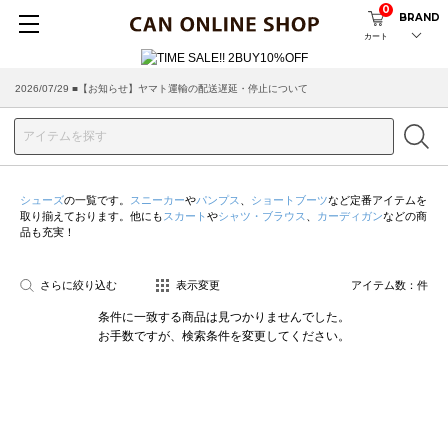
0
BRAND
カート
2026/07/29 ■【お知らせ】ヤマト運輸の配送遅延・停止について
2026/03/18 ■店舗受け取りサービスのご案内
シューズ
の一覧です。
スニーカー
や
パンプス
、
ショートブーツ
など定番アイテムを
取り揃えております。他にも
スカート
や
シャツ・ブラウス
、
カーディガン
などの商
品も充実！
さらに絞り込む
表示変更
アイテム数：
件
条件に一致する商品は見つかりませんでした。
お手数ですが、検索条件を変更してください。