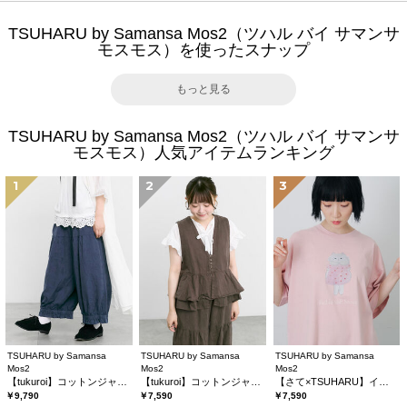
TSUHARU by Samansa Mos2（ツハル バイ サマンサ
モスモス）を使ったスナップ
もっと見る
TSUHARU by Samansa Mos2（ツハル バイ サマンサ
モスモス）人気アイテムランキング
1
2
3
TSUHARU by Samansa
TSUHARU by Samansa
TSUHARU by Samansa
Mos2
Mos2
Mos2
【tukuroi】コットンジャカード製品染め裾フリルパンツ《WEB限定》
【tukuroi】コットンジャカード製品染めベスト《WEB限定》
【さて×TSUHARU】イラスト柄プリントTシャツ
￥9,790
￥7,590
￥7,590