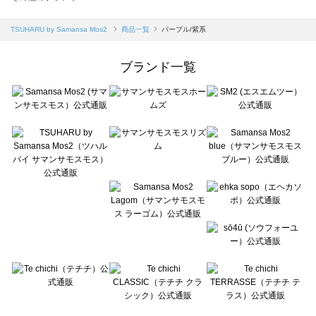
sm2rhythm（サマンサモスモス リズム）の一覧
Samansa Mos2 blue（サマンサモスモス ブルー）の一覧
TSUHARU by Samansa Mos2
商品一覧
パープル/紫系
Samansa Mos2 Lagom（サマンサモスモス ラーゴム）の一覧
ehka sopo（エヘカソポ）の一覧
ブランド一覧
sō4ū（ソウフォーユー）の一覧
Te chichi（テチチ）の一覧
Te chichi CLASSIC（テチチ クラシック）の一覧
Te chichi TERRASSE（テチチ テラス）の一覧
Lugnoncure（ルノンキュール）の一覧
BETTY'S BLUE（べティーズブルー）の一覧
Wpc.（ワールドパーティー）の一覧