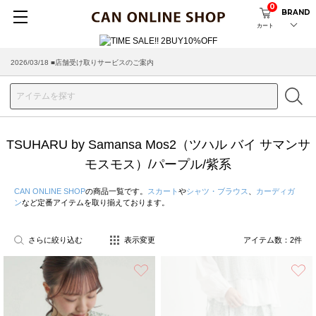
0
BRAND
カート
2026/03/18 ■店舗受け取りサービスのご案内
TSUHARU by Samansa Mos2（ツハル バイ サマンサ
モスモス）/パープル/紫系
CAN ONLINE SHOP
の商品一覧です。
スカート
や
シャツ・ブラウス
、
カーディガ
ン
など定番アイテムを取り揃えております。
さらに絞り込む
表示変更
アイテム数：
2
件
お気に入り