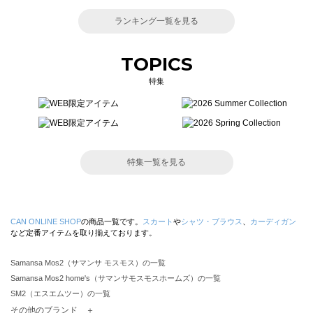
ランキング一覧を見る
TOPICS
特集
特集一覧を見る
CAN ONLINE SHOP
の商品一覧です。
スカート
や
シャツ・ブラウス
、
カーディガン
など定番アイテムを取り揃えております。
Samansa Mos2（サマンサ モスモス）の一覧
Samansa Mos2 home's（サマンサモスモスホームズ）の一覧
SM2（エスエムツー）の一覧
TSUHARU by Samansa Mos2（ツハルバイサマンサモスモス）の一覧
その他のブランド ＋