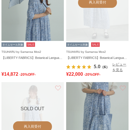
再入荷受付
タイムセール対象
SALE
タイムセール対象
SALE
TSUHARU by Samansa Mos2
TSUHARU by Samansa Mos2
【LIBERTY FABRICS】Botanical Language柄日傘
【LIBERTY FABRICS】Botanical Language柄ワンピース
レビュー
5.0
（6）
を見る
¥14,872
¥22,000
-20%OFF-
-20%OFF-
お気に入り
SOLD OUT
再入荷受付