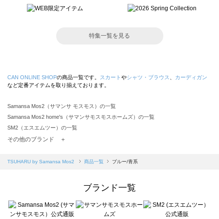
特集一覧を見る
CAN ONLINE SHOP
の商品一覧です。
スカート
や
シャツ・ブラウス
、
カーディガン
など定番アイテムを取り揃えております。
Samansa Mos2（サマンサ モスモス）の一覧
Samansa Mos2 home's（サマンサモスモスホームズ）の一覧
SM2（エスエムツー）の一覧
TSUHARU by Samansa Mos2（ツハルバイサマンサモスモス）の一覧
その他のブランド ＋
sm2rhythm（サマンサモスモス リズム）の一覧
Samansa Mos2 blue（サマンサモスモス ブルー）の一覧
TSUHARU by Samansa Mos2
商品一覧
ブルー/青系
Samansa Mos2 Lagom（サマンサモスモス ラーゴム）の一覧
ehka sopo（エヘカソポ）の一覧
ブランド一覧
sō4ū（ソウフォーユー）の一覧
Te chichi（テチチ）の一覧
Te chichi CLASSIC（テチチ クラシック）の一覧