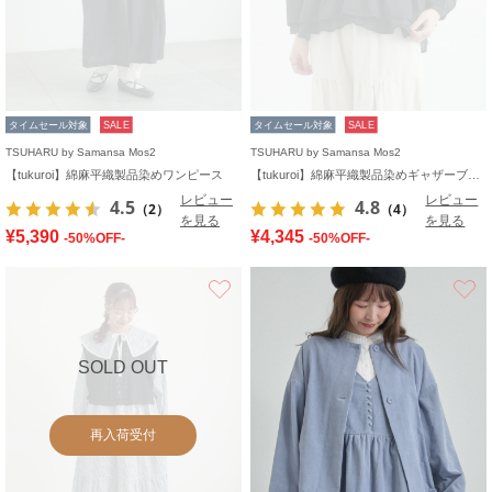
タイムセール対象
SALE
タイムセール対象
SALE
TSUHARU by Samansa Mos2
TSUHARU by Samansa Mos2
【tukuroi】綿麻平織製品染めワンピース
【tukuroi】綿麻平織製品染めギャザーブラウス
レビュー
レビュー
4.5
4.8
（2）
（4）
を見る
を見る
¥5,390
¥4,345
-50%OFF-
-50%OFF-
お気に入り
SOLD OUT
再入荷受付