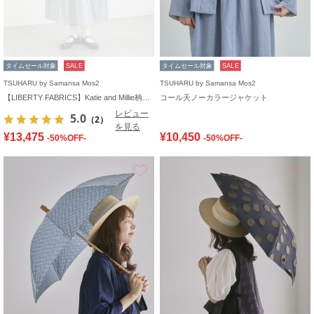
タイムセール対象
SALE
タイムセール対象
SALE
TSUHARU by Samansa Mos2
TSUHARU by Samansa Mos2
【LIBERTY FABRICS】Katie and Millie柄襟付ワンピース
コール天ノーカラージャケット
レビュー
5.0
（2）
を見る
¥13,475
¥10,450
-50%OFF-
-50%OFF-
お気に入り