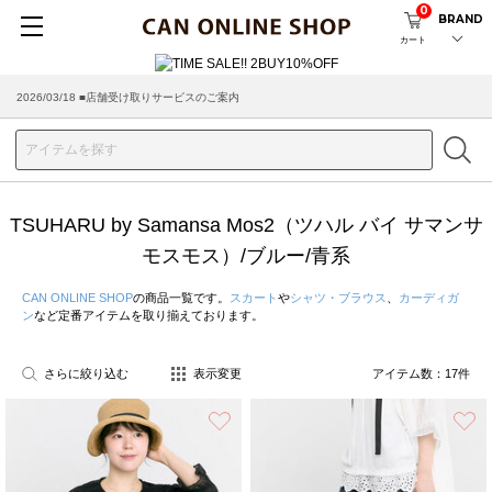
0
BRAND
カート
2026/03/18 ■店舗受け取りサービスのご案内
TSUHARU by Samansa Mos2（ツハル バイ サマンサ
モスモス）/ブルー/青系
CAN ONLINE SHOP
の商品一覧です。
スカート
や
シャツ・ブラウス
、
カーディガ
ン
など定番アイテムを取り揃えております。
さらに絞り込む
表示変更
アイテム数：
17
件
お気に入り