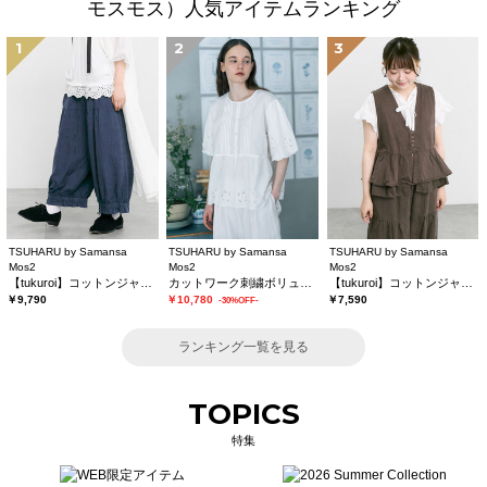
モスモス）人気アイテムランキング
1
2
3
TSUHARU by Samansa
TSUHARU by Samansa
TSUHARU by Samansa
Mos2
Mos2
Mos2
【tukuroi】コットンジャカード製品染め裾フリルパンツ《WEB限定》
カットワーク刺繍ボリューム袖ブラウス
【tukuroi】コットンジャカード製品染めベスト《WEB限定》
￥9,790
￥10,780
￥7,590
-30%OFF-
ランキング一覧を見る
TOPICS
特集