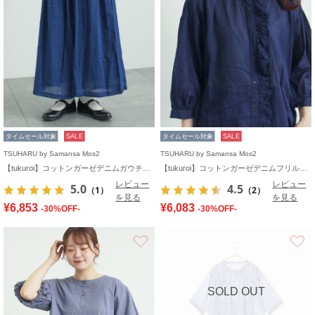
タイムセール対象
SALE
タイムセール対象
SALE
TSUHARU by Samansa Mos2
TSUHARU by Samansa Mos2
【tukuroi】コットンガーゼデニムガウチョパンツ
【tukuroi】コットンガーゼデニムフリルブラウス
レビュー
レビュー
5.0
4.5
（1）
（2）
を見る
を見る
¥6,853
¥6,083
-30%OFF-
-30%OFF-
お気に入り
SOLD OUT