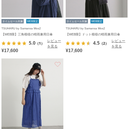
タイムセール対象
WEB限定
タイムセール対象
WEB限定
TSUHARU by Samansa Mos2
TSUHARU by Samansa Mos2
【WEB限】三角模様の晴雨兼用日傘
【WEB限】ドット模様の晴雨兼用日傘
レビュー
レビュー
5.0
4.5
（1）
（2）
を見る
を見る
¥17,600
¥17,600
お気に入り