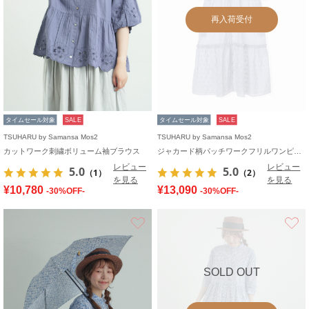
再入荷受付
タイムセール対象
SALE
タイムセール対象
SALE
TSUHARU by Samansa Mos2
TSUHARU by Samansa Mos2
カットワーク刺繍ボリューム袖ブラウス
ジャカード柄パッチワークフリルワンピース
レビュー
レビュー
5.0
5.0
（1）
（2）
を見る
を見る
¥10,780
¥13,090
-30%OFF-
-30%OFF-
お気に入り
SOLD OUT