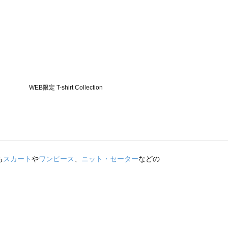
も
スカート
や
ワンピース
、
ニット・セーター
などの