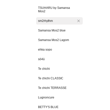
TSUHARU by Samansa
Mos2
sm2rhythm
Samansa Mos2 blue
Samansa Mos2 Lagom
ehka sopo
sō4ū
Te chichi
Te chichi CLASSIC
Te chichi TERRASSE
Lugnoncure
BETTY'S BLUE