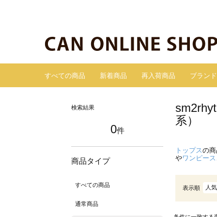
すべての商品
新着商品
再入荷商品
ブランド
sm2r
検索結果
系）
0
件
トップス
の商
や
ワンピース
商品タイプ
すべての商品
人気
表示順
通常商品