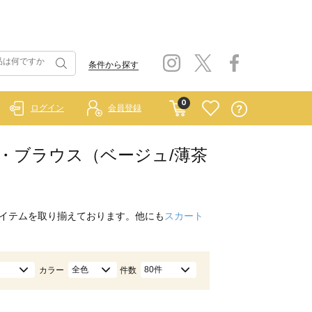
条件から探す
0
ログイン
会員登録
ャツ・ブラウス（ベージュ/薄茶
イテムを取り揃えております。他にも
スカート
全色
80件
カラー
件数