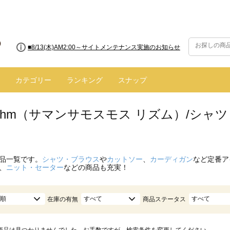
■8/13(木)AM2:00～サイトメンテナンス実施のお知らせ
カテゴリー
ランキング
スナップ
hythm（サマンサモスモス リズム）/シ
品一覧です。
シャツ・ブラウス
や
カットソー
、
カーディガン
など定番ア
、
ニット・セーター
などの商品も充実！
順
すべて
すべて
在庫の有無
商品ステータス