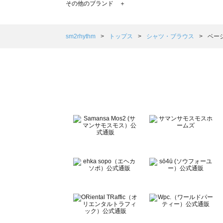
その他のブランド ＋
sm2rhythm（サマンサモスモス リズム）のシャツ・ブラ
Samansa Mos2 blue（サマンサモスモス ブルー）の
Samansa Mos2 Lagom（サマンサモスモス ラーゴム
sm2rhythm
トップス
シャツ・ブラウス
ベー
ehka sopo（エヘカソポ）のシャツ・ブラウス一覧
sō4ū（ソウフォーユー）のシャツ・ブラウス一覧
Te chichi（テチチ）のシャツ・ブラウス一覧
Te chichi CLASSIC（テチチ クラシック）のシャツ・ブ
Te chichi TERRASSE（テチチ テラス）のシャツ・ブラ
Lugnoncure（ルノンキュール）のシャツ・ブラウス一覧
BETTY'S BLUE（べティーズブルー）のシャツ・ブラウス
Wpc.（ワールドパーティー）のシャツ・ブラウス一覧