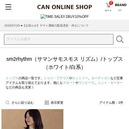
0
BRAND
カート
2026/07/29 ■【お知らせ】ヤマト運輸の配送遅延・停止について
2026/03/18 ■店舗受け取りサービスのご案内
sm2rhythm（サマンサモスモス リズム）/トップス
（ホワイト/白系）
トップス
の商品一覧です。
シャツ・ブラウス
や
カットソー
、
カーディガン
など定番
アイテムを取り揃えております。他にも
スカート
や
ワンピース
、
ニット・セーター
などの商品も充実！
さらに絞り込む
表示変更
アイテム数：
1
件
お気に入り