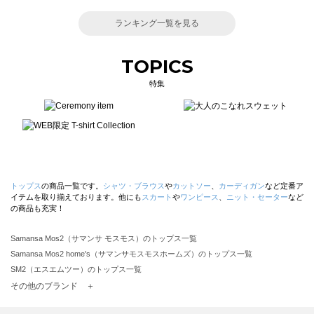
ランキング一覧を見る
TOPICS
特集
トップス
の商品一覧です。
シャツ・ブラウス
や
カットソー
、
カーディガン
など定番ア
イテムを取り揃えております。他にも
スカート
や
ワンピース
、
ニット・セーター
など
の商品も充実！
Samansa Mos2（サマンサ モスモス）のトップス一覧
Samansa Mos2 home's（サマンサモスモスホームズ）のトップス一覧
SM2（エスエムツー）のトップス一覧
TSUHARU by Samansa Mos2（ツハルバイサマンサモスモス）のトップス一覧
その他のブランド ＋
sm2rhythm（サマンサモスモス リズム）のトップス一覧