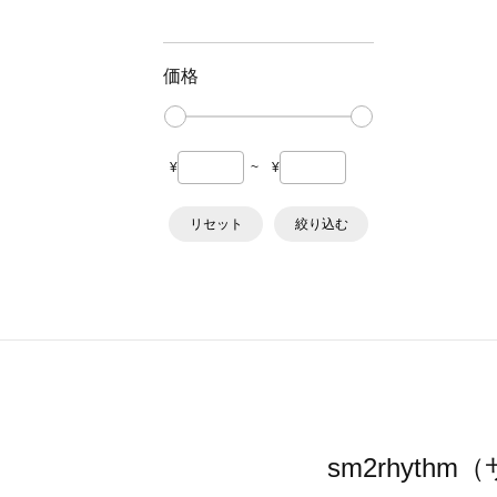
価格
¥
~
¥
リセット
絞り込む
sm2rhyt