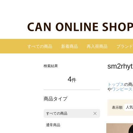
すべての商品
新着商品
再入荷商品
ブランド
sm2r
検索結果
4
件
トップス
の商
や
ワンピース
商品タイプ
人気
表示順
すべての商品
通常商品