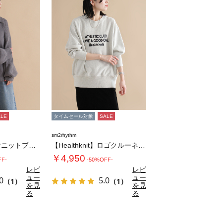
ALE
タイムセール対象
SALE
sm2rhythm
モヘヤライク衿付ニットプルオーバー
【Healthknit】ロゴクルーネックプル…
￥4,950
FF-
-50%OFF-
レビ
レビ
ュー
ュー
0
5.0
（1）
（1）
を見
を見
る
る