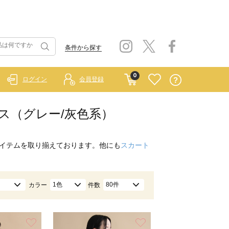
条件から探す
0
ログイン
会員登録
プス（グレー/灰色系）
イテムを取り揃えております。他にも
スカート
1色
80件
カラー
件数
お気に入り
お気に入り