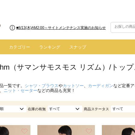
■8/13(木)AM2:00～サイトメンテナンス実施のお知らせ
カテゴリー
ランキング
スナップ
hythm（サマンサモスモス リズム）/トッ
品一覧です。
シャツ・ブラウス
や
カットソー
、
カーディガン
など定番ア
、
ニット・セーター
などの商品も充実！
順
すべて
すべて
在庫の有無
商品ステータス
お気に入り
お気に入り