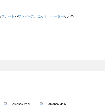
も
スカート
や
ワンピース
、
ニット・セーター
などの