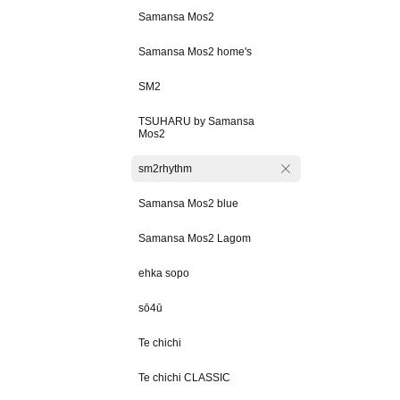
Samansa Mos2
Samansa Mos2 home's
SM2
TSUHARU by Samansa
Mos2
sm2rhythm
Samansa Mos2 blue
Samansa Mos2 Lagom
ehka sopo
sō4ū
Te chichi
Te chichi CLASSIC