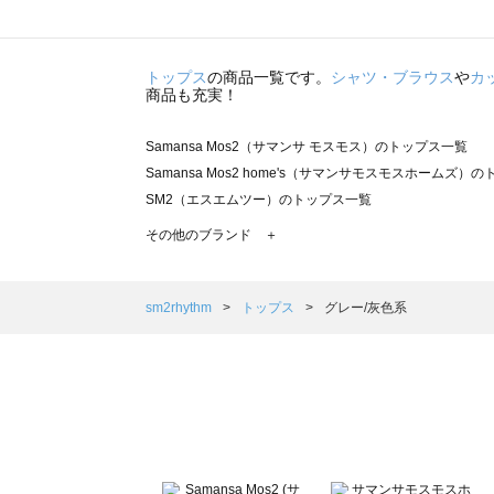
トップス
の商品一覧です。
シャツ・ブラウス
や
カ
商品も充実！
Samansa Mos2（サマンサ モスモス）のトップス一覧
Samansa Mos2 home's（サマンサモスモスホームズ）
SM2（エスエムツー）のトップス一覧
TSUHARU by Samansa Mos2（ツハルバイサマンサ
その他のブランド ＋
sm2rhythm（サマンサモスモス リズム）のトップス一覧
Samansa Mos2 blue（サマンサモスモス ブルー）のト
Samansa Mos2 Lagom（サマンサモスモス ラーゴム）
sm2rhythm
トップス
グレー/灰色系
ehka sopo（エヘカソポ）のトップス一覧
sō4ū（ソウフォーユー）のトップス一覧
Te chichi（テチチ）のトップス一覧
Te chichi CLASSIC（テチチ クラシック）のトップス一覧
Te chichi TERRASSE（テチチ テラス）のトップス一覧
Lugnoncure（ルノンキュール）のトップス一覧
BETTY'S BLUE（べティーズブルー）のトップス一覧