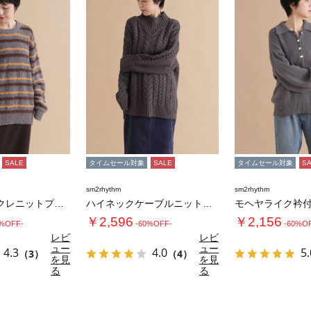
SALE
タイムセール対象
SALE
タイムセール対象
S
sm2rhythm
sm2rhythm
ボーダーブークレニットプルオーバー
ハイネックケーブルニットプルオーバー
￥2,596
￥2,156
0%OFF-
-60%OFF-
-60%O
レビ
レビ
ュー
ュー
4.3
4.0
5.
（3）
（4）
を見
を見
る
る