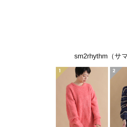
sm2rhyth
1
2