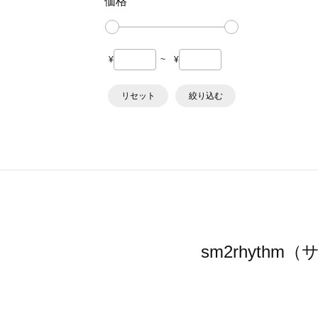
価格
¥
~
¥
リセット
絞り込む
sm2rhyt