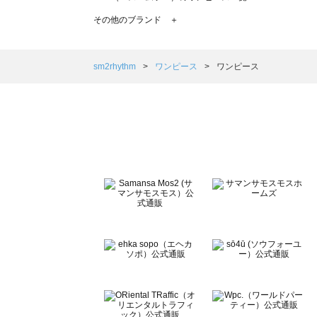
TSUHARU by Samansa Mos2（ツハルバイサマンサ
その他のブランド ＋
sm2rhythm（サマンサモスモス リズム）のワンピース一覧
Samansa Mos2 blue（サマンサモスモス ブルー）のワ
Samansa Mos2 Lagom（サマンサモスモス ラーゴム
sm2rhythm
ワンピース
ワンピース
ehka sopo（エヘカソポ）のワンピース一覧
sō4ū（ソウフォーユー）のワンピース一覧
Te chichi（テチチ）のワンピース一覧
Te chichi CLASSIC（テチチ クラシック）のワンピース一
Te chichi TERRASSE（テチチ テラス）のワンピース一覧
Lugnoncure（ルノンキュール）のワンピース一覧
BETTY'S BLUE（べティーズブルー）のワンピース一覧
Wpc.（ワールドパーティー）のワンピース一覧