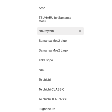
SM2
TSUHARU by Samansa
Mos2
sm2rhythm
Samansa Mos2 blue
Samansa Mos2 Lagom
ehka sopo
sō4ū
Te chichi
Te chichi CLASSIC
Te chichi TERRASSE
Lugnoncure