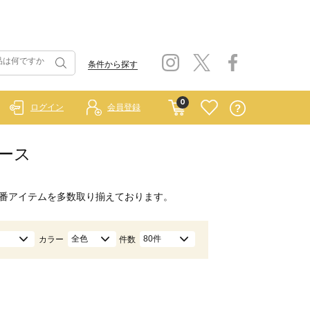
条件から探す
0
ログイン
会員登録
ピース
番アイテムを多数取り揃えております。
全色
80件
カラー
件数