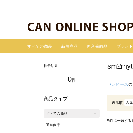
すべての商品
新着商品
再入荷商品
ブランド
sm2r
検索結果
0
件
ワンピース
の
商品タイプ
人気
表示順
すべての商品
条件に一致する
通常商品