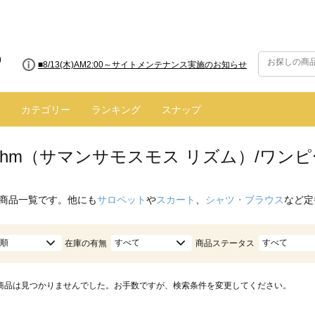
■8/13(木)AM2:00～サイトメンテナンス実施のお知らせ
カテゴリー
ランキング
スナップ
hythm（サマンサモスモス リズム）/ワン
商品一覧です。他にも
サロペット
や
スカート
、
シャツ・ブラウス
など定
順
すべて
すべて
在庫の有無
商品ステータス
商品は見つかりませんでした。お手数ですが、検索条件を変更してください。