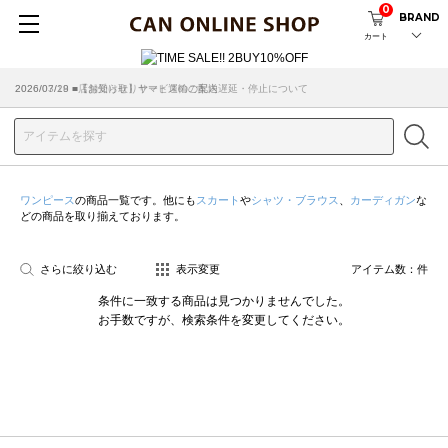
0
BRAND
カート
2026/07/29 ■【お知らせ】ヤマト運輸の配送遅延・停止について
2026/03/18 ■店舗受け取りサービスのご案内
ワンピース
の商品一覧です。他にも
スカート
や
シャツ・ブラウス
、
カーディガン
な
どの商品を取り揃えております。
さらに絞り込む
表示変更
アイテム数：
件
条件に一致する商品は見つかりませんでした。
お手数ですが、検索条件を変更してください。