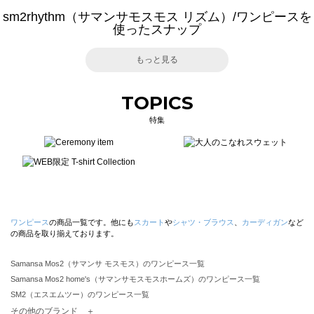
sm2rhythm（サマンサモスモス リズム）/ワンピースを
使ったスナップ
もっと見る
TOPICS
特集
ワンピース
の商品一覧です。他にも
スカート
や
シャツ・ブラウス
、
カーディガン
など
の商品を取り揃えております。
Samansa Mos2（サマンサ モスモス）のワンピース一覧
Samansa Mos2 home's（サマンサモスモスホームズ）のワンピース一覧
SM2（エスエムツー）のワンピース一覧
TSUHARU by Samansa Mos2（ツハルバイサマンサモスモス）のワンピース一覧
その他のブランド ＋